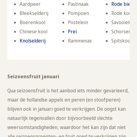
Aardpeer
Pastinaak
Rode biet
Bleekselderij
Pompoen
Rode kool
Boerenkool
Postelein
Savooiekoo
Chinese kool
Prei
Schorsener
Knolselderij
Rammenas
Spitskool
Seizoensfruit januari
Qua seizoensfruit is het aanbod iets minder gevarieerd,
maar de hollandse appels en peren (en stoofperen)
blijven ook in januari goed te verkrijgen. De oogst kan
natuurlijk tegenvallen door bijvoorbeeld slechte
weersomstandigheden, waardoor het kan zijn dat niet
alle seizoensgroenten- en fruit goed te verkrijgen zijn.