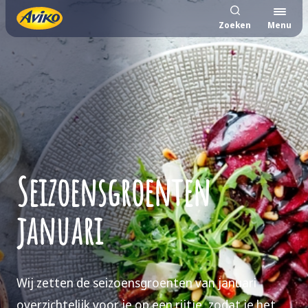
Zoeken
Menu
Seizoensgroenten
januari
Wij zetten de seizoensgroenten van januari
overzichtelijk voor je op een rijtje, zodat je het