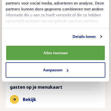
Houdbaarheid
Eiwit
4
x
2500
g
partners voor social media, adverteren en analyse. Deze
730 days at max. -18
1.5
g
partners kunnen deze gegevens combineren met andere
informatie die u aan ze heeft verstrekt of die ze hebben
Dozen per laag
verzameld op basis van uw gebruik van hun services.
Koolhydraten
9
15
g
Details tonen
Lagen per pallet
waarvan suikers
8
Alles toestaan
1
g
Dozen per pallet
Vetten
72
Aanpassen
1.5
g
Zet deze ultieme herfstgerechten voor je
Pallet afmetingen
gasten op je menukaart
waarvan verzadigd
1200
x
800
x
144
cm
Bekijk
1
g