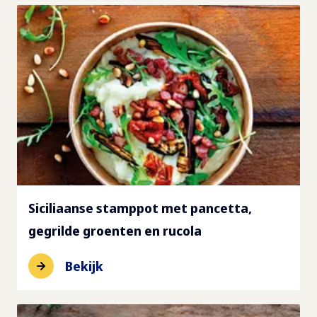
Vezels
2
g
Zout
0.25
g
Siciliaanse stamppot met pancetta,
gegrilde groenten en rucola
Bekijk