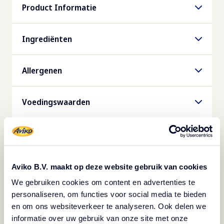
Combi steamer
Product Informatie
120°C, 50% stoom, 12 min
Artikelnummmer
Ingrediënten
Magnetron
688502
aardappelen 83%, water, palmolie, weipoeder
500g, 1350W, 4 min
Allergenen
(MELK), MELKPOEDER, LACTOSE, MELKEIWIT,
EAN-Code Folie
boterolie (MELK), natuurlijk aroma, zout,
Melk en producten op basis daarvan
08710449003716
Voedingswaarden
dextrose, ROOMPOEDER, ui, witte peper.
EAN-Code Doos
Voedingswaarden
Logistiek
08710449999811
Per 100 gram
Verpakkingsinhoud
Aviko B.V. maakt op deze website gebruik van cookies
Gewicht per stuk
Energie
2500
g
We gebruiken cookies om content en advertenties te
0
g
Inspiratie voor gerechten
352
kJ (
84
kcal)
personaliseren, om functies voor social media te bieden
en om ons websiteverkeer te analyseren. Ook delen we
Inhoud per doos
met puree
informatie over uw gebruik van onze site met onze