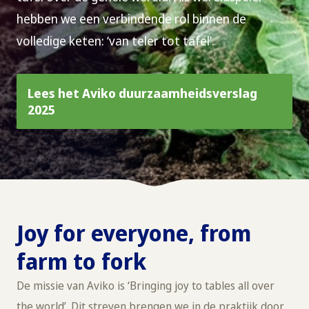
hebben we een verbindende rol binnen de
volledige keten: ‘van teler tot tafel’.
Lees het Aviko duurzaamheidsverslag
2025
Joy for everyone, from
farm to fork
De missie van Aviko is ‘Bringing joy to tables all over
the world’. Dit streven brengen we in de praktijk door