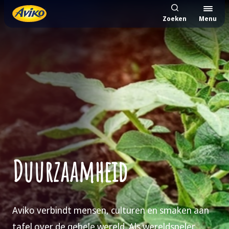
Zoeken
Menu
Duurzaamheid
Aviko verbindt mensen, culturen en smaken aan
tafel over de gehele wereld. Als wereldspeler