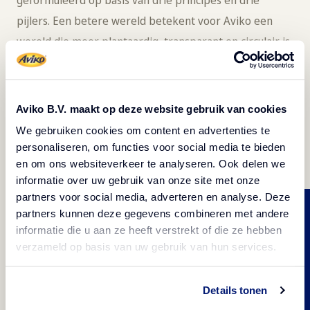
geformuleerd op basis van drie principes en drie
pijlers. Een betere wereld betekent voor Aviko een
wereld die meer plantaardig, transparant en circulair is.
Aviko richt zich op ‘joy voor iedereen, nu en in de
toekomst’ via de volgende drie pijlers:
Proud Farmers,
Healthy Earth
en
Happy People
.
Aviko B.V. maakt op deze website gebruik van cookies
We gebruiken cookies om content en advertenties te
personaliseren, om functies voor social media te bieden
en om ons websiteverkeer te analyseren. Ook delen we
informatie over uw gebruik van onze site met onze
partners voor social media, adverteren en analyse. Deze
Proud Farmers
partners kunnen deze gegevens combineren met andere
informatie die u aan ze heeft verstrekt of die ze hebben
verzameld op basis van uw gebruik van hun services.
Met de allerbeste aardappelen van de
allerbeste telers kunnen wij de beste
Details tonen
producten maken. En werken we samen