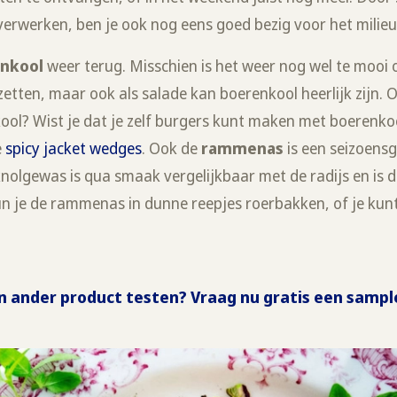
 verwerken, ben je ook nog eens goed bezig voor het milieu
nkool
weer terug. Misschien is het weer nog wel te mooi 
etten, maar ook als salade kan boerenkool heerlijk zijn. 
l? Wist je dat je zelf burgers kunt maken met boerenkool
e
spicy jacket wedges
. Ook de
rammenas
is een seizoens
 knolgewas is qua smaak vergelijkbaar met de radijs en is d
kun je de rammenas in dunne reepjes roerbakken, of je ku
en ander product testen? Vraag nu gratis een sampl