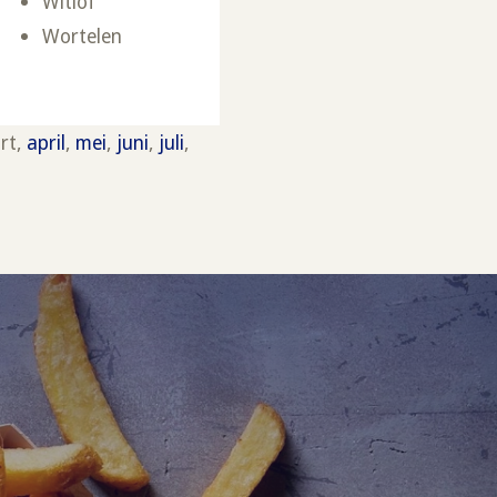
Witlof
Wortelen
rt,
april
,
mei
,
juni
,
juli
,