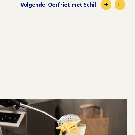
Volgende
:
Gratins Cream & Cheese