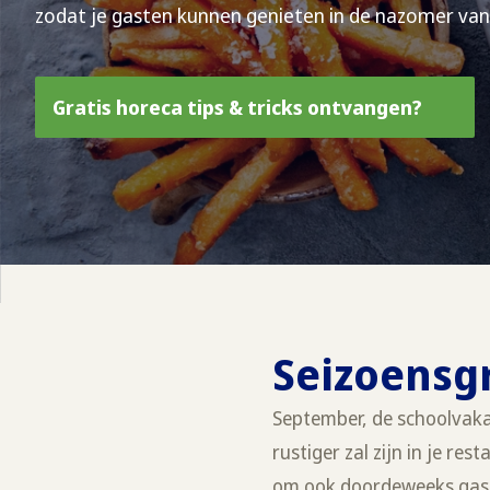
zodat je gasten kunnen genieten in de nazomer van
Gratis horeca tips & tricks ontvangen?
Seizoensg
September, de schoolvaka
rustiger zal zijn in je r
om ook doordeweeks gaste