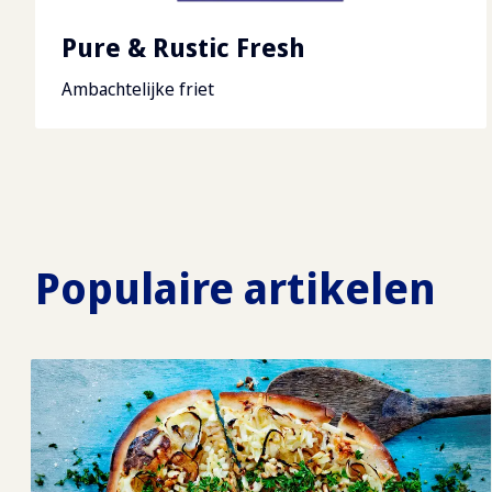
Oerfriet met Schil
Huisgemaakte uitstraling met schil
Populaire artikelen