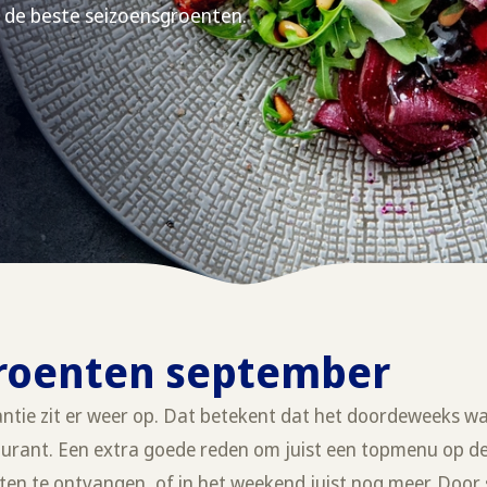
 de beste seizoensgroenten.
roenten september
ntie zit er weer op. Dat betekent dat het doordeweeks wa
estaurant. Een extra goede reden om juist een topmenu op 
n te ontvangen, of in het weekend juist nog meer. Door 