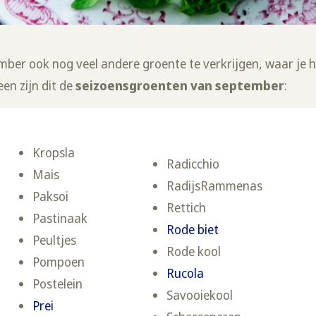
tember ook nog veel andere groente te verkrijgen, waar je 
een zijn dit de
seizoensgroenten van september
:
Kropsla
Radicchio
Mais
RadijsRammenas
Paksoi
Rettich
Pastinaak
Rode biet
Peultjes
Rode kool
Pompoen
Rucola
Postelein
Savooiekool
Prei