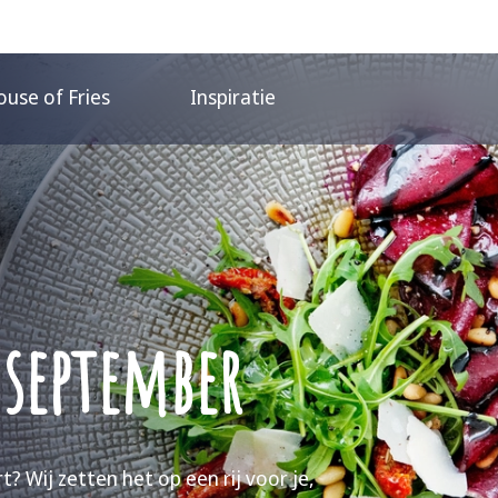
use of Fries
Inspiratie
september
 Wij zetten het op een rij voor je,