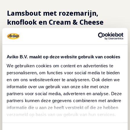
Lamsbout met rozemarijn,
knoflook en Cream & Cheese
gratins
Lamsbout is een geweldig stukje vlees voor de herfst:
het is sappig en vol van smaak. Serveer de lamsbout
met rozemarijn, knoflook en
Cream & Cheese gratins
.
Aviko B.V. maakt op deze website gebruik van cookies
Deze romige gratins met een vleugje kaas passen
We gebruiken cookies om content en advertenties te
personaliseren, om functies voor social media te bieden
perfect bij de kruidige, malse lamsbout. Een elegante
en om ons websiteverkeer te analyseren. Ook delen we
toevoeging aan je menu.
informatie over uw gebruik van onze site met onze
partners voor social media, adverteren en analyse. Deze
Bekijk het gerecht
partners kunnen deze gegevens combineren met andere
informatie die u aan ze heeft verstrekt of die ze hebben
verzameld op basis van uw gebruik van hun services.
Paddenstoelen gratins met brie,