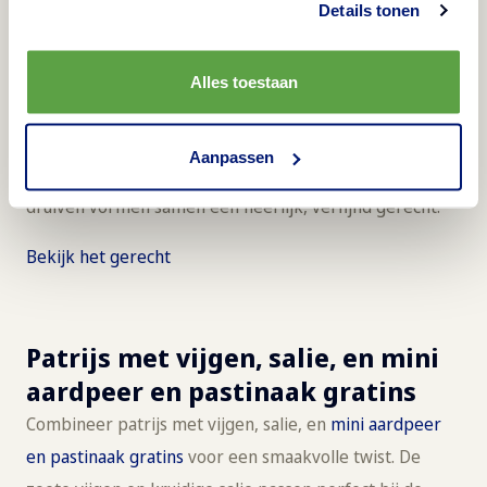
geroosterde druiven en krokante
Details tonen
salie
Paddenstoelen gratins
en herfst zijn een goede
Alles toestaan
combinatie. Probeer ze met brie, geroosterde druiven
en krokante salie. De aardse smaken van de
Aanpassen
paddenstoelen, de romige brie en het zoete van de
druiven vormen samen een heerlijk, verfijnd gerecht.
Bekijk het gerecht
Patrijs met vijgen, salie, en mini
aardpeer en pastinaak gratins
Combineer patrijs met vijgen, salie, en
mini aardpeer
en pastinaak gratins
voor een smaakvolle twist. De