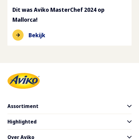
Dit was Aviko MasterChef 2024 op
Mallorca!
Bekijk
Assortiment
Highlighted
Alle producten
Gratis product testen
Over Aviko