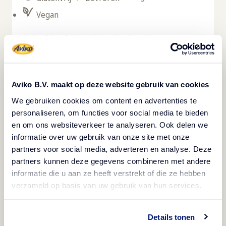
Vegan
Aviko Rösti Driehoekjes zijn diepvries
aardappelkoekjes gemaakt van geraspte verse
aardappel. Bereid de Rösti’s voor het beste
resultaat in de oven, combi-steamer of
Aviko B.V. maakt op deze website gebruik van cookies
koekenpan. In de diepvries zijn de Rösti's tot wel
We gebruiken cookies om content en advertenties te
personaliseren, om functies voor social media te bieden
24 maanden houdbaar waardoor er minder
en om ons websiteverkeer te analyseren. Ook delen we
derving is in jouw restaurant. Rösti driehoekjes
informatie over uw gebruik van onze site met onze
gaan goed samen met hamburgers, hotdogs en
partners voor social media, adverteren en analyse. Deze
klassieke vlees- en visgerechten. Het product is
partners kunnen deze gegevens combineren met andere
informatie die u aan ze heeft verstrekt of die ze hebben
halal en daarnaast glutenvrij, lactosevrij,
verzameld op basis van uw gebruik van hun services.
vegetarisch en veganistisch. Dit product is verpakt
per doos met 4 zakken à 2500 gram. Aviko Rösti’s
Details tonen
zijn verkrijgbaar in meerdere maten.