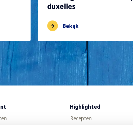
duxelles
Bekijk
ent
Highlighted
ten
Recepten
uct testen
Food trends