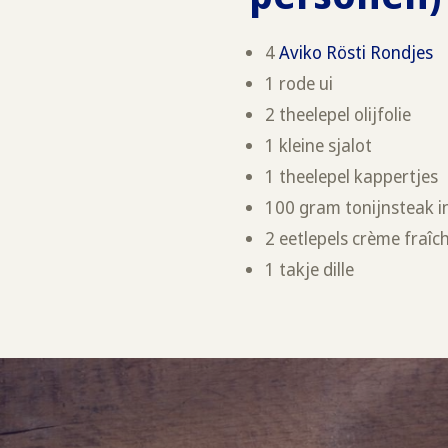
4
Aviko Rösti Rondjes
1 rode ui
2 theelepel olijfolie
1 kleine sjalot
1 theelepel kappertjes
100 gram tonijnsteak in o
2 eetlepels crème fraîc
1 takje dille