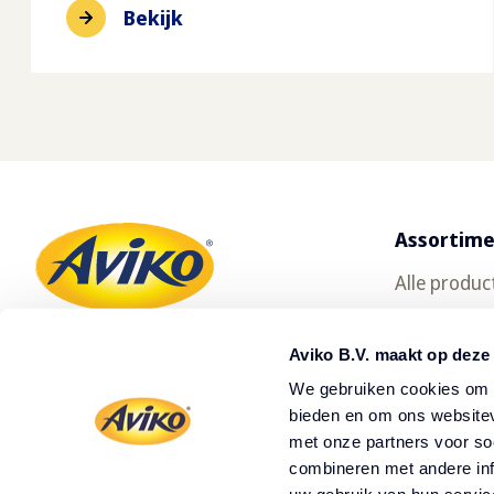
Bekijk
Assortim
Alle produc
Gratis prod
Aviko B.V. maakt op deze
Oerfriet
We gebruiken cookies om c
SuperCrun
bieden en om ons websitev
met onze partners voor so
Waar te ko
combineren met andere inf