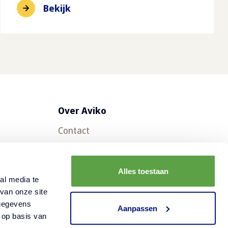
Bekijk
Over Aviko
Contact
Veelgestelde vragen
Werken bij Aviko
Alles toestaan
al media te
Duurzaamheid
van onze site
 gegevens
Nieuws
Aanpassen
 op basis van