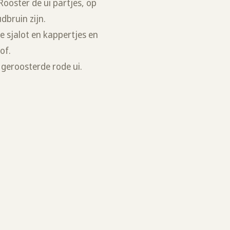
 Rooster de ui partjes, op
dbruin zijn.
de sjalot en kappertjes en
of.
 geroosterde rode ui.