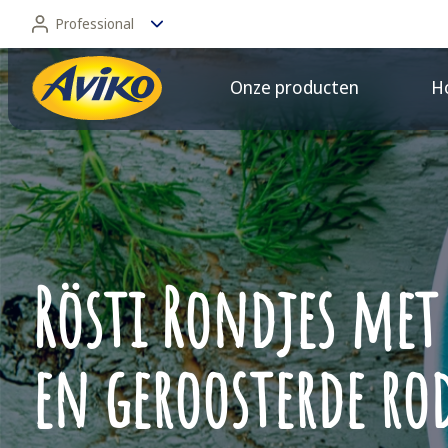
Professional
Onze producten
Ho
Professional
Consument
Rösti Rondjes met
en geroosterde rod