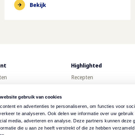
Bekijk
ent
Highlighted
ten
Recepten
uct testen
Food trends
 website gebruik van cookies
Thuisbezorging
ontent en advertenties te personaliseren, om functies voor soci
ch
Nieuwsbrief
erkeer te analyseren. Ook delen we informatie over uw gebruik 
cial media, adverteren en analyse. Deze partners kunnen deze
op
ormatie die u aan ze heeft verstrekt of die ze hebben verzameld