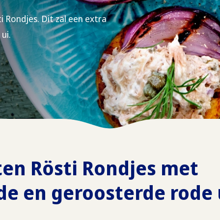
 Rondjes. Dit zal een extra
ui.
ten Rösti Rondjes met
de en geroosterde rode u
)