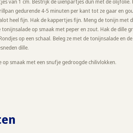
artjes van 1 cm. Bestrijk de uienpartjes dun met de olijfolie.
rillpan gedurende 4-5 minuten per kant tot ze gaar en gou
lot heel fijn. Hak de kappertjes fijn. Meng de tonijn met 
 tonijnsalade op smaak met peper en zout. Hak de dille gr
ondjes op een schaal. Beleg ze met de tonijnsalade en de
sneden dille.
de op smaak met een snufje gedroogde chilivlokken.
ten