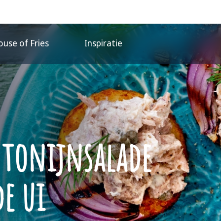
use of Fries
Inspiratie
 tonijnsalade
e ui