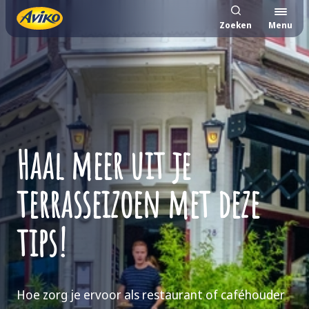
Zoeken
Menu
Haal meer uit je
terrasseizoen met deze
tips!
Hoe zorg je ervoor als restaurant of caféhouder