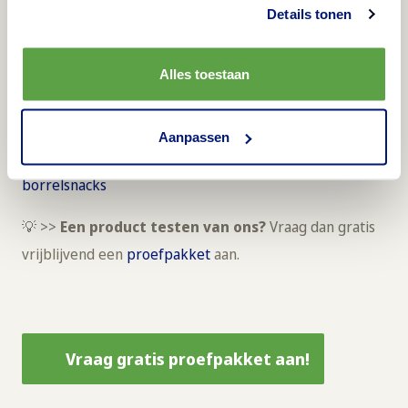
om te delen
Details tonen
Met zomerse gerechten en drankjes is het leuk om
gasten de mogelijkheid te bieden om te delen. Dit kan
Alles toestaan
bijvoorbeeld door het serveren van kleine hapjes. Zorg
ervoor dat je gasten kunnen kiezen uit heerlijke
Aanpassen
verschillende borrelplanken. Bekijk
hier
onze
borrelsnacks
💡 >>
Een product testen van ons?
Vraag dan gratis
vrijblijvend een
proefpakket
aan.
Vraag gratis proefpakket aan!