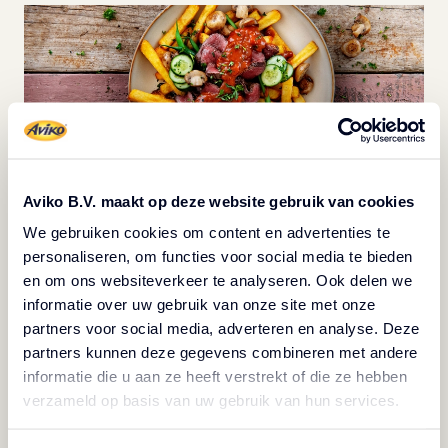
Aviko B.V. maakt op deze website gebruik van cookies
We gebruiken cookies om content en advertenties te
personaliseren, om functies voor social media te bieden
5. Presentatie is key
en om ons websiteverkeer te analyseren. Ook delen we
De presentatie van de gerechten en drankjes is net zo
informatie over uw gebruik van onze site met onze
partners voor social media, adverteren en analyse. Deze
belangrijk als de smaak. Zorg voor een mooie opmaak
partners kunnen deze gegevens combineren met andere
van de borden en glazen en voeg bijvoorbeeld eetbare
informatie die u aan ze heeft verstrekt of die ze hebben
bloemen of kruiden toe voor een extra touch.
verzameld op basis van uw gebruik van hun services.
6. Geef gasten de mogelijkheid