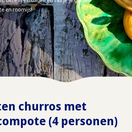
s, deze feestdagen verras je je gasten
e en roomijs!
ten churros met
compote (4 personen)