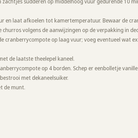
n zachtjes sudderen op middelhoog vuur gedurende 10 mi
uur en laat afkoelen tot kamertemperatuur. Bewaar de c
de churros volgens de aanwijzingen op de verpakking in deo
e cranberrycompote op laag vuur; voeg eventueel wat ex
et de laatste theelepel kaneel.
cranberrycompote op 4 borden. Schep er eenbolletje vanille
 bestrooi met dekaneelsuiker.
t de munt.