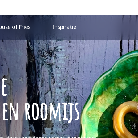
use of Fries
Inspiratie
e
 en roomijs