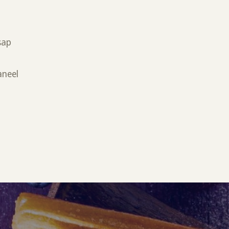
sap
aneel