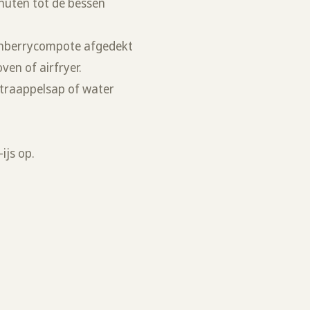
nuten tot de bessen
ranberrycompote afgedekt
ven of airfryer.
traappelsap of water
-ijs op.