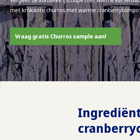
Vergeet de klassieke ijscoupe met warme kersensau
met krokante churros met warme cranberrycompot
Vraag gratis Churros sample aan!
Ingrediën
cranberry