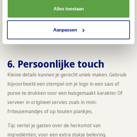
bord. Gebruik
seizoensgroenten
voor de beste smaak
Alles toestaan
en prijs en blancheer ze kort om de kleur te behouden.
Tip: combineer
Aviko-aardappelgratins met kleurrijke
Aanpassen
geroosterde groenten
.
6. Persoonlijke touch
Kleine details kunnen je gerecht uniek maken. Gebruik
bijvoorbeeld een stempel om je logo in een saus of
puree te drukken voor een huisgemaakt karakter. Of
serveer in origineel servies zoals in mini-
friteusemandjes of op houten plankjes.
Tip: vertel je gasten over de herkomst van
ingrediënten, voor een extra stukje beleving.