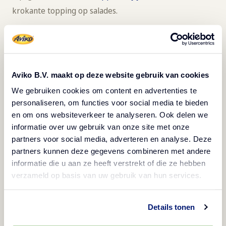
krokante topping op salades.
4. Passion for Plating
Aviko B.V. maakt op deze website gebruik van cookies
De manier waarop je het presenteert, maakt een groot
We gebruiken cookies om content en advertenties te
verschil in hoe ambachtelijk iets overkomt. Gebruik
personaliseren, om functies voor social media te bieden
verschillende hoogtes op het bord
of maak strepen van
en om ons websiteverkeer te analyseren. Ook delen we
saus met de achterkant van een lepel.
informatie over uw gebruik van onze site met onze
partners voor social media, adverteren en analyse. Deze
Tip: minder is vaak meer. Houd het simpel maar netjes.
partners kunnen deze gegevens combineren met andere
informatie die u aan ze heeft verstrekt of die ze hebben
verzameld op basis van uw gebruik van hun services.
5. Kleurrijke groenten
Details tonen
Groenten geven kleur en een verse uitstraling aan je