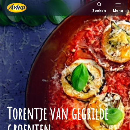
Zoeken
Menu
Torentje van gegrilde
groenten