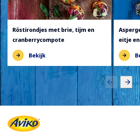
Röstirondjes met brie, tijm en
Asperg
cranberrycompote
eitje en
Bekijk
B