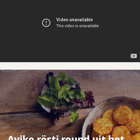
Aviko rösti round uit het