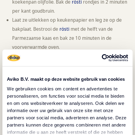
koekenpan olijfolie. Bak de
rösti
rondjes in 2 minuten
per kant goudbruin.
Laat ze uitlekken op keukenpapier en leg ze op de
bakplaat. Bestrooi de
rösti
met de helft van de
Parmezaanse kaas en bak ze 10 minuten in de
voorverwarmde oven.
Snijd
van de aubergines plakken van gelijke dikte.
Verhit in een koekenpan olijfolie. Bak de plakken
aubergine in 2-3 minuten per kant mooi bruin.
Aviko B.V. maakt op deze website gebruik van cookies
Snijd intussen de mozzarella in plakken en dep droog
We gebruiken cookies om content en advertenties te
met keukenpapier. Laat de aubergine uitlekken
personaliseren, om functies voor social media te bieden
op keukenpapier.
en om ons websiteverkeer te analyseren. Ook delen we
Schenk
de tomatensaus in een ovenschaal. Snijd van
informatie over uw gebruik van onze site met onze
partners voor social media, adverteren en analyse. Deze
de laatste 5 tomaten ook mooie plakken. Bouw
partners kunnen deze gegevens combineren met andere
torentjes: begin met een plak tomaat bestrooid met
informatie die u aan ze heeft verstrekt of die ze hebben