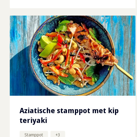
Aziatische stamppot met kip
teriyaki
Stamppot
+
3