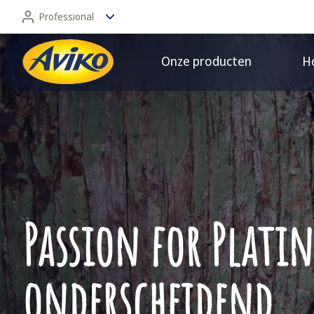
Professional
Onze producten
Ho
Professional
Consument
Passion for Platin
onderscheidend