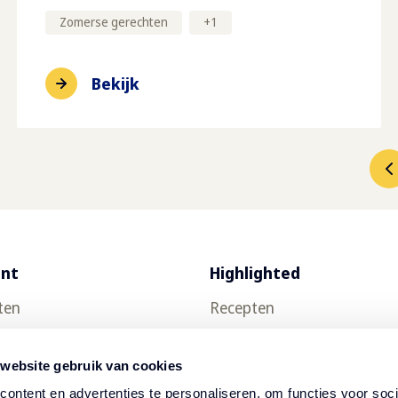
Zomerse gerechten
+
1
Bekijk
ent
Highlighted
ten
Recepten
uct testen
Food trends
 website gebruik van cookies
Thuisbezorging
ontent en advertenties te personaliseren, om functies voor soci