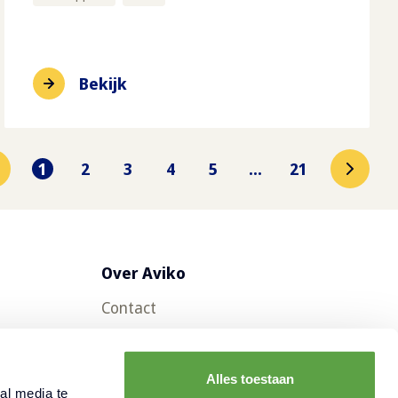
Bekijk
1
2
3
4
5
...
21
Over Aviko
Contact
Veelgestelde vragen
Werken bij Aviko
Alles toestaan
al media te