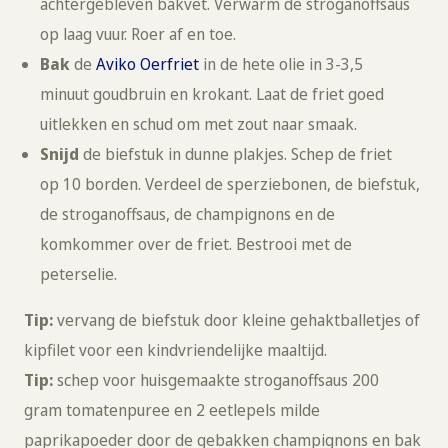
achtergebleven bakvet. Verwarm de stroganoffsaus
op laag vuur. Roer af en toe.
Bak
de
Aviko Oerfriet
in de hete olie in 3-3,5
minuut goudbruin en krokant. Laat de friet goed
uitlekken en schud om met zout naar smaak.
Snijd
de biefstuk in dunne plakjes. Schep de friet
op 10 borden. Verdeel de sperziebonen, de biefstuk,
de stroganoffsaus, de champignons en de
komkommer over de friet. Bestrooi met de
peterselie.
Tip:
vervang de biefstuk door kleine gehaktballetjes of
kipfilet voor een kindvriendelijke maaltijd.
Tip:
schep voor huisgemaakte stroganoffsaus 200
gram tomatenpuree en 2 eetlepels milde
paprikapoeder door de gebakken champignons en bak