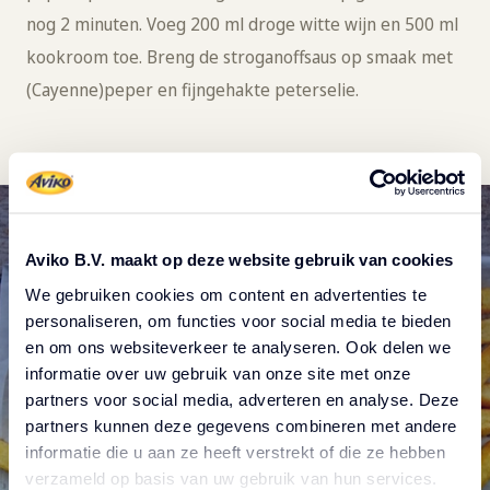
nog 2 minuten. Voeg 200 ml droge witte wijn en 500 ml
kookroom toe. Breng de stroganoffsaus op smaak met
(Cayenne)peper en fijngehakte peterselie.
Aviko B.V. maakt op deze website gebruik van cookies
We gebruiken cookies om content en advertenties te
personaliseren, om functies voor social media te bieden
en om ons websiteverkeer te analyseren. Ook delen we
informatie over uw gebruik van onze site met onze
partners voor social media, adverteren en analyse. Deze
Bekijk ons Oerfriet
partners kunnen deze gegevens combineren met andere
informatie die u aan ze heeft verstrekt of die ze hebben
aanbod, dé friet voor
verzameld op basis van uw gebruik van hun services.