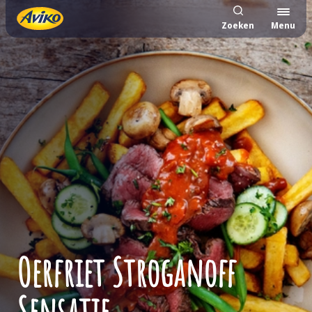
Zoeken
Menu
Oerfriet Stroganoff
Sensatie