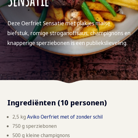
Deze Oerfriet Sensatie met plakjes malse
biefstuk, romige stroganoffsaus, champignons en
knapperige sperziebonen is een publiekslieveling.
Ingrediënten
(10 personen)
2,5 kg
Aviko Oerfriet met of zonder schil
750 g sperziebonen
500 g kleine champignons