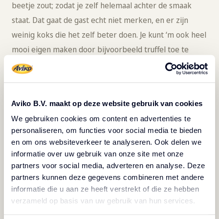
beetje zout; zodat je zelf helemaal achter de smaak
staat. Dat gaat de gast echt niet merken, en er zijn
weinig koks die het zelf beter doen. Je kunt ‘m ook heel
mooi eigen maken door bijvoorbeeld truffel toe te
voegen. Tijdens de wedstrijd Passion for Plating voegde
ik een reductie van de saus van langoustine toe als
smaakmaker, met als topping wat gebrande
Aviko B.V. maakt op deze website gebruik van cookies
Mallorcaanse amandelen en verse kruiden.’
We gebruiken cookies om content en advertenties te
personaliseren, om functies voor social media te bieden
en om ons websiteverkeer te analyseren. Ook delen we
informatie over uw gebruik van onze site met onze
partners voor social media, adverteren en analyse. Deze
Probeer het recept van
partners kunnen deze gegevens combineren met andere
informatie die u aan ze heeft verstrekt of die ze hebben
Chef Davy
verzameld op basis van uw gebruik van hun services.
Je gasten verrassen met een gerecht dat zowel tijd