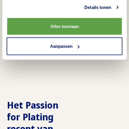
bespaart als indruk maakt? Probeer dan het recept van
Details tonen
Davy Roord met Aviko's Mashed Potatoes als basis.
Hiermee laat hij zien hoe je niet alleen tijd bespaart,
Alles toestaan
maar ook creatief kan zijn met kant-en-klaarproducten:
‘Voor de vlindercreatie maakte ik de aardappelpuree
Aanpassen
aan tot koekjesbeslag.’
Het Passion
for Plating
recept van