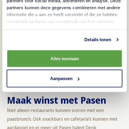
partners voor social media, adverteren en analyse. Deze
partners kunnen deze gegevens combineren met andere
informatie die u aan ze heeft verstrekt of die ze hebben
verzameld op basis van uw gebruik van hun services.
Bundel 3 of 4 van dit soort gerechten in een
Details tonen
“Paasbrunch Proeverij”. Daarmee stuur je gasten
automatisch richting een hoger bestedingsniveau,
zonder extra complexiteit in de keuken.
Alles toestaan
Aanpassen
Maak winst met Pasen
Niet alleen restaurants kunnen scoren met een
paasbrunch. Ook snackbars en cafetaria’s kunnen met
aardappel en ei meer uit Pasen halen! Denk