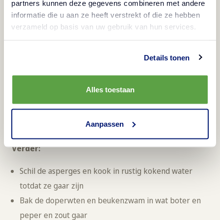
partners kunnen deze gegevens combineren met andere
De Vadouvan saus:
informatie die u aan ze heeft verstrekt of die ze hebben
verzameld op basis van uw gebruik van hun services.
Fruit appel en ananas aan in pan
Haal uit pan en fruit sjalot aan
Details tonen
Voeg alles kruiden, specerijen etc toe aan de pan
Bak redelijk aan zodat alle smaken vrij komen
Alles toestaan
Voeg de kippenboullion toe en laat 1/3 reduceren
Voeg 2l kokosmelk toe
Aanpassen
Zeef de saus en voeg eventueel peper en zout toe
Verder:
Schil de asperges en kook in rustig kokend water
totdat ze gaar zijn
Bak de doperwten en beukenzwam in wat boter en
peper en zout gaar