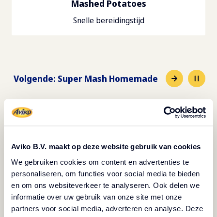
Mashed Potatoes
Snelle bereidingstijd
Volgende
:
Super Mash Homemade
Bereidingswijze
De gnocchi:
Aviko B.V. maakt op deze website gebruik van cookies
We gebruiken cookies om content en advertenties te
Meng de Avika aardappelpuree, bloem en een deel
personaliseren, om functies voor social media te bieden
van de eidooier samen met een snufje zout
en om ons websiteverkeer te analyseren. Ook delen we
Kook de gnocchi gaar in kokend water totdat ze
informatie over uw gebruik van onze site met onze
beginnen te drijven
partners voor social media, adverteren en analyse. Deze