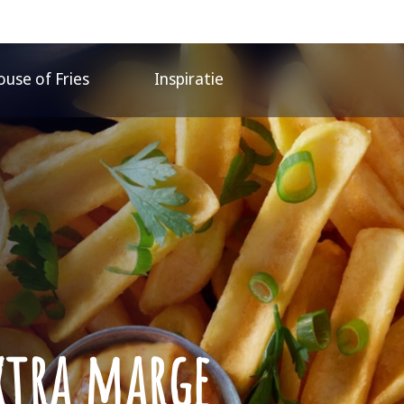
use of Fries
Inspiratie
extra marge