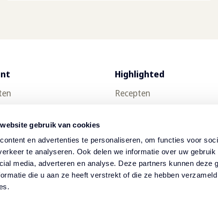
ent
Highlighted
ten
Recepten
uct testen
Food trends
 website gebruik van cookies
Thuisbezorging
ontent en advertenties te personaliseren, om functies voor soci
ch
Nieuwsbrief
erkeer te analyseren. Ook delen we informatie over uw gebruik 
cial media, adverteren en analyse. Deze partners kunnen deze
op
ormatie die u aan ze heeft verstrekt of die ze hebben verzameld
es.