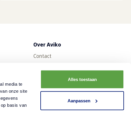
Over Aviko
Contact
Veelgestelde vragen
Werken bij Aviko
Alles toestaan
al media te
Duurzaamheid
van onze site
 gegevens
Nieuws
Aanpassen
 op basis van
Cookies
Disclaimer
Privacy statement
©
2026
Aviko