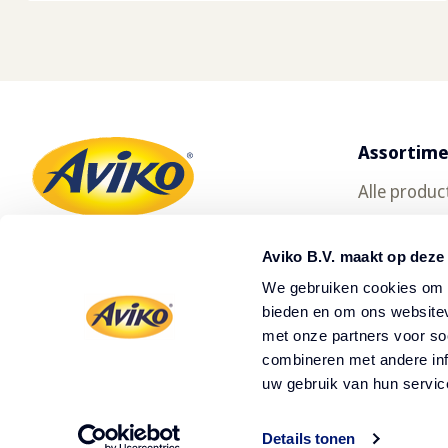
Assortim
Alle produc
Gratis prod
Aviko B.V. maakt op deze
Oerfriet
We gebruiken cookies om c
SuperCrun
bieden en om ons websitev
met onze partners voor so
Waar te ko
combineren met andere inf
uw gebruik van hun servic
Details tonen