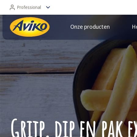
Professional
Onze producten
Ho
Professional
Consument
Grijp, dip en pak 