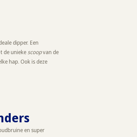
deale dipper. Een
et de unieke
scoop
van de
elke hap. Ook is deze
anders
Goudbruine en super