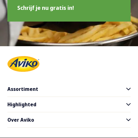
Schrijf je nu gratis in!
Assortiment
Highlighted
Alle producten
Gratis product testen
Over Aviko
Recepten
Oerfriet
Food trends
Contact