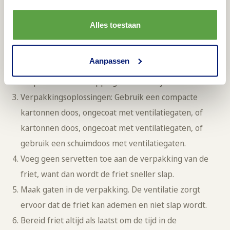
voor de beste resultaten op het gebied van
Alles toestaan
knapperigheid.
Doe geen zout op de friet, maar geef afzonderlijk
Aanpassen
wat zout mee. Zo wordt de friet niet slap.
Verpak sauzen en toppings afzonderlijk van de friet.
Verpakkingsoplossingen: Gebruik een compacte
kartonnen doos, ongecoat met ventilatiegaten, of
kartonnen doos, ongecoat met ventilatiegaten, of
gebruik een schuimdoos met ventilatiegaten.
Voeg geen servetten toe aan de verpakking van de
friet, want dan wordt de friet sneller slap.
Maak gaten in de verpakking. De ventilatie zorgt
ervoor dat de friet kan ademen en niet slap wordt.
Bereid friet altijd als laatst om de tijd in de