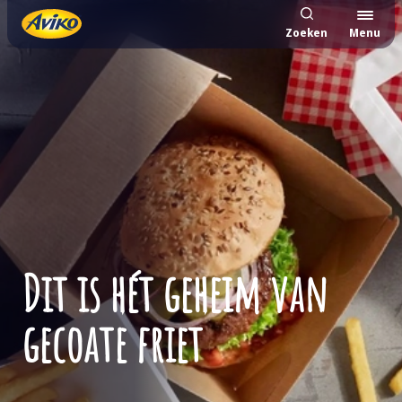
Zoeken
Menu
Dit is hét geheim van
gecoate friet