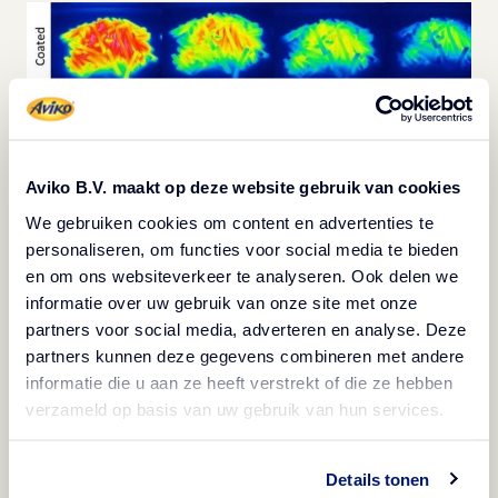
Aviko B.V. maakt op deze website gebruik van cookies
We gebruiken cookies om content en advertenties te
personaliseren, om functies voor social media te bieden
en om ons websiteverkeer te analyseren. Ook delen we
Meer tips voor warme en
informatie over uw gebruik van onze site met onze
partners voor social media, adverteren en analyse. Deze
knapperige patat
partners kunnen deze gegevens combineren met andere
informatie die u aan ze heeft verstrekt of die ze hebben
Naast het gebruik van friet met een coating is het
verzameld op basis van uw gebruik van hun services.
belangrijk dat je er alles aan doet om je friet knapperig
te houden. Het
Aviko Innovation and Development
Details tonen
Research Team
heeft enkele oplossingen aanbevolen