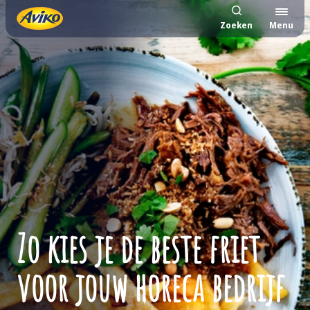
Zoeken
Menu
Zo kies je de beste friet
voor jouw horeca bedrijf