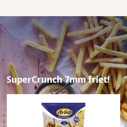
SuperCrunch 7mm friet!