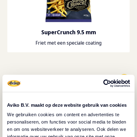
SuperCrunch 9.5 mm
Friet met een speciale coating
Volgende
:
SuperCrunch 9.5 mm
Aviko B.V. maakt op deze website gebruik van cookies
3. Dik gesneden friet - 14mm
We gebruiken cookies om content en advertenties te
Niet verrassend zijn deze frites dikker van uiterlijk. Dik
personaliseren, om functies voor social media te bieden
gesneden friet blijft over het algemeen langer warm.
en om ons websiteverkeer te analyseren. Ook delen we
Oerfriet
heeft een authentiek karakter en een
informatie over uw gebruik van onze site met onze