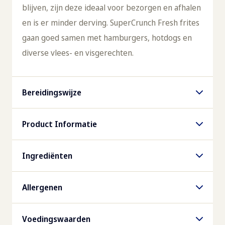
blijven, zijn deze ideaal voor bezorgen en afhalen
en is er minder derving. SuperCrunch Fresh frites
gaan goed samen met hamburgers, hotdogs en
diverse vlees- en visgerechten.
Bereidingswijze
Friteuse
Product Informatie
Max. 175°C, portie ca. 500g, 2½-3 min.
Artikelnummmer
Ingrediënten
Turbo chef
808377
aardappelen, zonnebloemolie, gemodificeerd
250°C. Fase 1: 80% magnetron, 80%
Allergenen
aardappelzetmeel, rijstebloem, zout, dextrine,
ventilator, 01:00 uur. Fase 2: 30%
EAN-Code Folie
rijsmiddel (E450, E500), maltodextrine,
Geen allergenen
magnetron, 50% hetelucht, 01:00 uur.
08710449950867
Voedingswaarden
verdikkingsmiddel (E415), kurkuma, kleurstof: