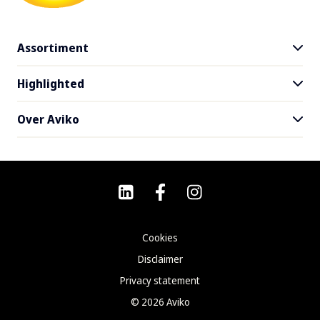
Assortiment
Highlighted
Alle producten
Gratis product testen
Over Aviko
Recepten
Oerfriet
Food trends
Contact
SuperCrunch
Thuisbezorging
Veelgestelde vragen
Waar te koop
Nieuwsbrief
Werken bij Aviko
Cookies
Duurzaamheid
Disclaimer
Nieuws
Privacy statement
©
2026
Aviko