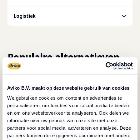
(Gebaseerd op het gebruik van een Merry
paprika-extract.
Chef Eikon e2S).
EAN-Code Doos
Voedingswaarden
Logistiek
08710449950850
Per 100 gram
Verpakkingsinhoud
Gewicht per stuk
Energie
4500
g
0
g
Populaire alternatieven
667
kJ (
159
kcal)
Inhoud per doos
Houdbaarheid
Eiwit
2
x
4500
g
21 days at 0-4
2.4
g
Aviko B.V. maakt op deze website gebruik van cookies
Dozen per laag
We gebruiken cookies om content en advertenties te
Koolhydraten
8
personaliseren, om functies voor social media te bieden
23
g
en om ons websiteverkeer te analyseren. Ook delen we
informatie over uw gebruik van onze site met onze
Lagen per pallet
partners voor social media, adverteren en analyse. Deze
waarvan suikers
8
partners kunnen deze gegevens combineren met andere