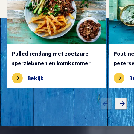
Pulled rendang met zoetzure
Poutine
sperziebonen en komkommer
peters
Bekijk
B