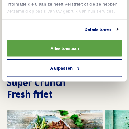
informatie die u aan ze heeft verstrekt of die ze hebben
verzameld op basis van uw gebruik van hun services.
Vraag nu gratis een proefpakket aan!
Details tonen
Alles toestaan
Recepten met
Aanpassen
Super Crunch
Fresh friet