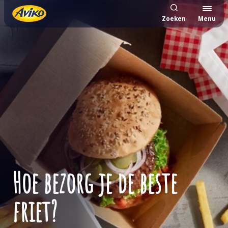
Zoeken
Menu
Hoe bezorg je de beste
friet?