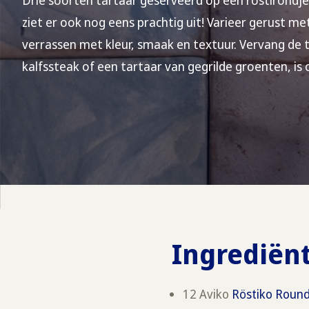
Drie soorten tartaar geserveerd op een röstirondje:
ziet er ook nog eens prachtig uit! Varieer gerust m
verrassen met kleur, smaak en textuur. Vervang de t
kalfssteak of een tartaar van gegrilde groenten, is 
Ingrediënt
12 Aviko
Röstiko Roun