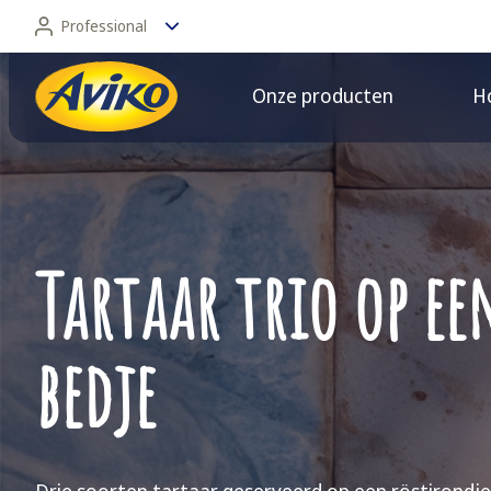
Professional
Onze producten
Ho
Professional
Consument
Tartaar trio op ee
bedje