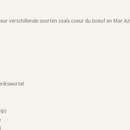
k
keur verschillende soorten zoals coeur du boeuf en Mar A
erikswortel
tip)
ie
l