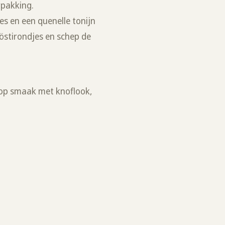
rpakking.
es en een quenelle tonijn
röstirondjes en schep de
 op smaak met knoflook,