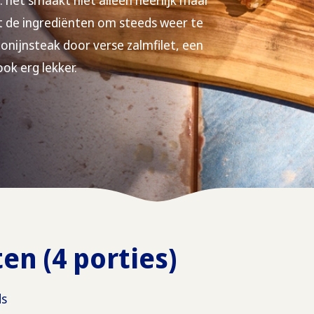
 het smaakt niet alleen heerlijk maar
et de ingrediënten om steeds weer te
onijnsteak door verse zalmfilet, een
ook erg lekker.
en (4 porties)
ds