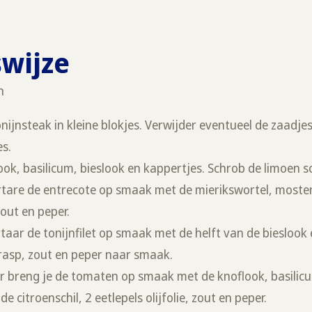
swijze
n
onijnsteak in kleine blokjes. Verwijder eventueel de zaadje
es.
look, basilicum, bieslook en kappertjes. Schrob de limoen 
rtare de entrecote op smaak met de mierikswortel, moster
zout en peper.
taar de tonijnfilet op smaak met de helft van de bieslook 
 -rasp, zout en peper naar smaak.
 breng je de tomaten op smaak met de knoflook, basilicu
de citroenschil, 2 eetlepels olijfolie, zout en peper.