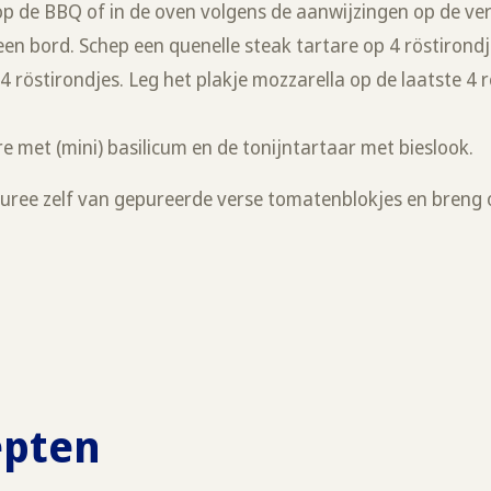
 op de BBQ of in de oven volgens de aanwijzingen op de ve
een bord. Schep een quenelle steak tartare op 4 röstirondj
4 röstirondjes. Leg het plakje mozzarella op de laatste 4 
e met (mini) basilicum en de tonijntartaar met bieslook.
uree zelf van gepureerde verse tomatenblokjes en breng
epten