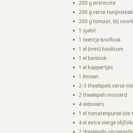
200 g entrecote
200 g verse tonijnstea
200 g tomaat, bij voor
1 sjalot
1 teentje knoflook
1 el (mini) basilicum
1 el bieslook
1 el kappertjes
1 limoen
2-3 theelepels verse mi
2 theelepels mosterd
4 eidooiers
1 el tomatenpuree (zie 
4 el extra vierge olijfol
2 theelepels citroenschi