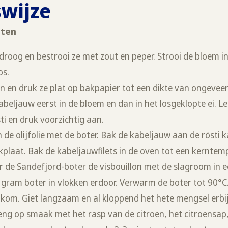
swijze
nuten
droog en bestrooi ze met zout en peper. Strooi de bloem in
os.
fijn en druk ze plat op bakpapier tot een dikte van ongevee
beljauw eerst in de bloem en dan in het losgeklopte ei. Le
i en druk voorzichtig aan.
 de olijfolie met de boter. Bak de kabeljauw aan de rösti 
kplaat. Bak de kabeljauwfilets in de oven tot een kernte
 de Sandefjord-boter de visbouillon met de slagroom in e
 gram boter in vlokken erdoor. Verwarm de boter tot 90°C
 kom. Giet langzaam en al kloppend het hete mengsel erbij
eng op smaak met het rasp van de citroen, het citroensap