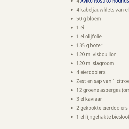
4
Aviko Röstiko Round
4 kabeljauwfilets van e
50 g bloem
1 ei
1 el olijfolie
135 g boter
120 ml visbouillon
120 ml slagroom
4 eierdooiers
Zest en sap van 1 citro
12 groene asperges (om
3 el kaviaar
2 gekookte eierdooiers
1 el fijngehakte biesloo