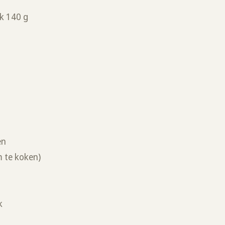
s
lk 140 g
en
 te koken)
k