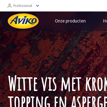
Professional
Onze producten
Ho
Professional
Consument
Witte vis met kro
topping en asperge