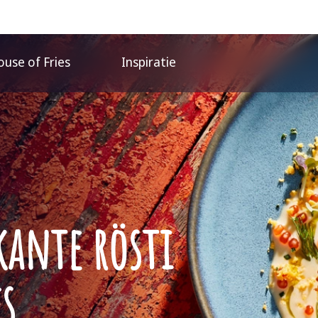
use of Fries
Inspiratie
kante rösti
s