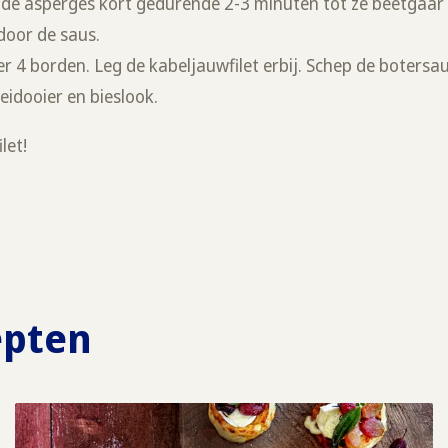
de asperges kort gedurende 2-3 minuten tot ze beetgaar 
door de saus.
r 4 borden. Leg de kabeljauwfilet erbij. Schep de boters
idooier en bieslook.
let!
epten