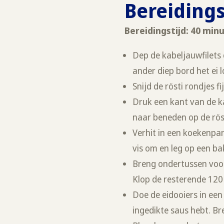
Bereiding
Bereidingstijd: 40 mi
Dep de kabeljauwfilets 
ander diep bord het ei l
Snijd de rösti rondjes 
Druk een kant van de ka
naar beneden op de röst
Verhit in een koekenpan
vis om en leg op een ba
Breng ondertussen voor
Klop de resterende 120
Doe de eidooiers in een
ingedikte saus hebt. Br