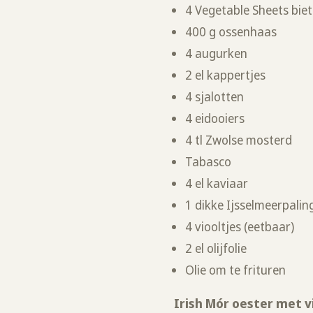
4 Vegetable Sheets biet
400 g ossenhaas
4 augurken
2 el kappertjes
4 sjalotten
4 eidooiers
4 tl Zwolse mosterd
Tabasco
4 el kaviaar
1 dikke Ijsselmeerpalin
4 viooltjes (eetbaar)
2 el olijfolie
Olie om te frituren
Irish Mór oester met v