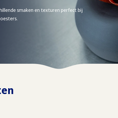
chillende smaken en texturen perfect bij
 oesters.
ten
s