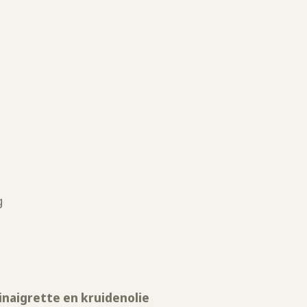
g
inaigrette en kruidenolie