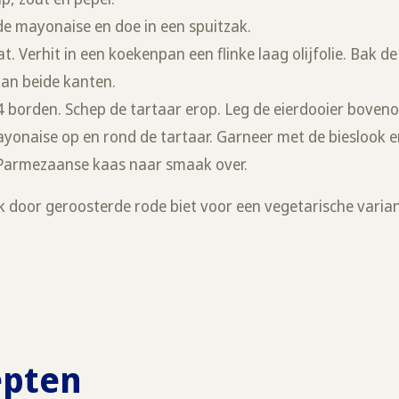
e mayonaise en doe in een spuitzak.
t. Verhit in een koekenpan een flinke laag olijfolie. Bak d
aan beide kanten.
4 borden. Schep de tartaar erop. Leg de eierdooier boveno
yonaise op en rond de tartaar. Garneer met de bieslook e
 Parmezaanse kaas naar smaak over.
k door geroosterde rode biet voor een vegetarische varia
epten