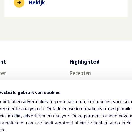
Bekijk
ent
Highlighted
ten
Recepten
uct testen
Food trends
 website gebruik van cookies
Thuisbezorging
ontent en advertenties te personaliseren, om functies voor soci
ch
Nieuwsbrief
erkeer te analyseren. Ook delen we informatie over uw gebruik 
cial media, adverteren en analyse. Deze partners kunnen deze
op
ormatie die u aan ze heeft verstrekt of die ze hebben verzameld
es.