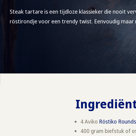
Steak tartare is een tijdloze klassieker die nooit v
röstirondje voor een trendy twist. Eenvoudig maar
Ingrediën
4 Aviko
Röstiko Round
400 gram biefstuk of 