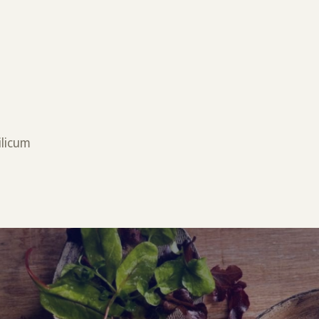
e
silicum