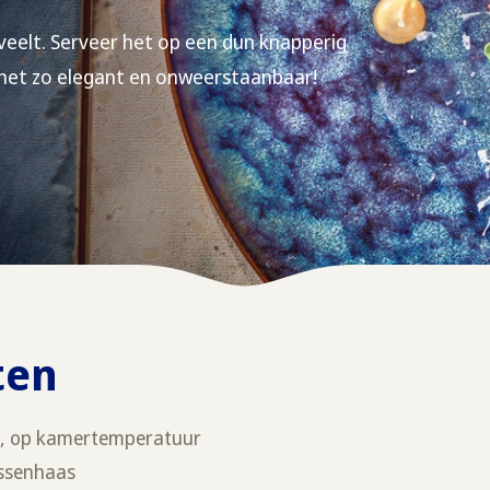
erveelt. Serveer het op een dun knapperig
 net zo elegant en onweerstaanbaar!
ten
s
, op kamertemperatuur
ossenhaas