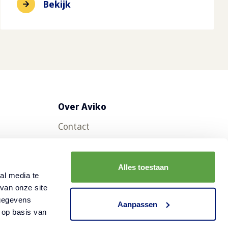
Bekijk
Over Aviko
Contact
Veelgestelde vragen
Werken bij Aviko
Alles toestaan
al media te
Duurzaamheid
van onze site
 gegevens
Nieuws
Aanpassen
 op basis van