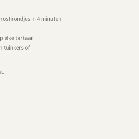
e röstirondjes in 4 minuten
p elke tartaar.
n tuinkers of
nt.