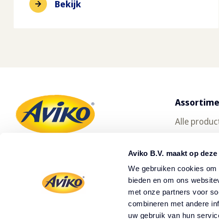
Bekijk
Assortim
Alle produc
Gratis prod
Aviko B.V. maakt op deze
Oerfriet
We gebruiken cookies om c
SuperCrun
bieden en om ons websitev
met onze partners voor so
Waar te ko
combineren met andere inf
uw gebruik van hun servic