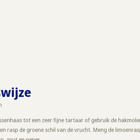
swijze
n
ssenhaas tot een zeer fijne tartaar of gebruik de hakmolen
en rasp de groene schil van de vrucht. Meng de limoenras
p, zout en peper.