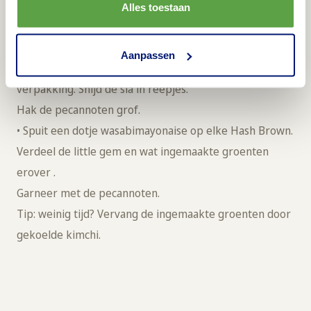
Giet
Alles toestaan
de zoetzure marinade en sesamolie erover en laat
afkoelen. Roer af en toe.
Aanpassen
• Bereid de Hash Browns volgens de aanwijzingen op de
verpakking. Snijd de sla in reepjes.
Hak de pecannoten grof.
• Spuit een dotje wasabimayonaise op elke Hash Brown.
Verdeel de little gem en wat ingemaakte groenten
erover .
Garneer met de pecannoten.
Tip: weinig tijd? Vervang de ingemaakte groenten door
gekoelde kimchi.