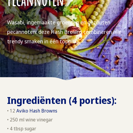
Wasabi, ingemaakte groenten en gezouten
pecannoten: deze Hash Browns combineren alle
trendy smaken in één topping.
Ingrediënten (4 porties):
• 12
Aviko Hash Browns
• 250 ml wine vinegar
• 4 tbsp sugar