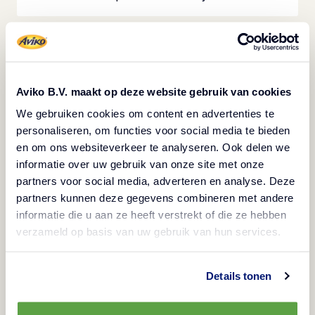
Volgende
:
Röstiko Rounds
Aviko B.V. maakt op deze website gebruik van cookies
We gebruiken cookies om content en advertenties te
personaliseren, om functies voor social media te bieden
Bereidingswijze
en om ons websiteverkeer te analyseren. Ook delen we
informatie over uw gebruik van onze site met onze
Bereiding: 30 minuten + koelen
partners voor social media, adverteren en analyse. Deze
• Verwarm de wijnazijn met de suiker in een steelpan.
partners kunnen deze gegevens combineren met andere
Snijd de gember in plakjes. Voeg de gember en
informatie die u aan ze heeft verstrekt of die ze hebben
verzameld op basis van uw gebruik van hun services.
steranijs toe
en laat de suiker oplossen.
Details tonen
• Maak ondertussen de groenten schoon en snijd ze in
stukjes of kleine roosjes. Doe de groenten in een kom.