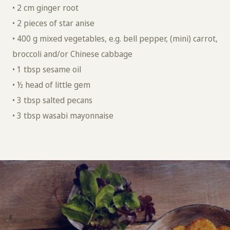
• 2 cm ginger root
• 2 pieces of star anise
• 400 g mixed vegetables, e.g. bell pepper, (mini) carrot,
broccoli and/or Chinese cabbage
• 1 tbsp sesame oil
• ½ head of little gem
• 3 tbsp salted pecans
• 3 tbsp wasabi mayonnaise