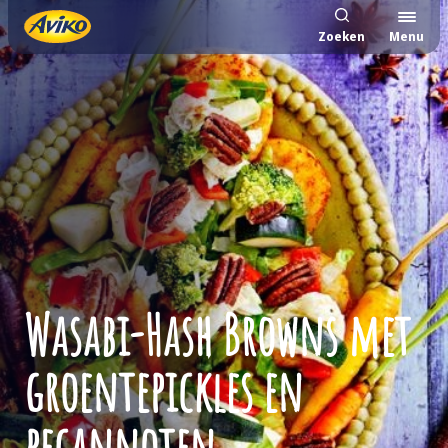
Zoeken
Menu
Wasabi-Hash Browns met
groentepickles en
pecannoten