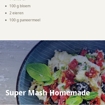
100 g bloem
2 eieren
100 g paneermeel
Super Mash Homemade