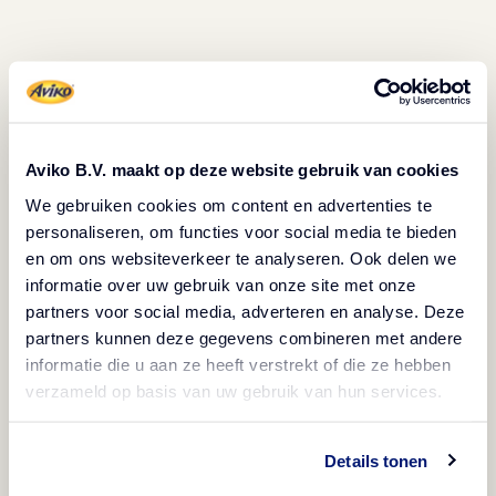
Bereidingswijze
Bereidingstijd: 50 minuten
Rooster de aubergine op de barbecue tot de schil
Aviko B.V. maakt op deze website gebruik van cookies
zwartgeblakerd is. Laat de aubergine afkoelen tot
We gebruiken cookies om content en advertenties te
personaliseren, om functies voor social media te bieden
kamertemperatuur. Halveer de aubergine in de
en om ons websiteverkeer te analyseren. Ook delen we
lengte en hak grof.
informatie over uw gebruik van onze site met onze
Snipper de ui en hak de knoflook fijn. Verhit de olie in
partners voor social media, adverteren en analyse. Deze
een pan. Fruit de ui met de knoflook, gember en
partners kunnen deze gegevens combineren met andere
informatie die u aan ze heeft verstrekt of die ze hebben
garam masala. Voeg de tomatenpuree toe en bak nog
verzameld op basis van uw gebruik van hun services.
3 minuten.
Voeg de zware room toe en breng op smaak met
Details tonen
citroensap. Roer de kikkererwten en linzen erdoor