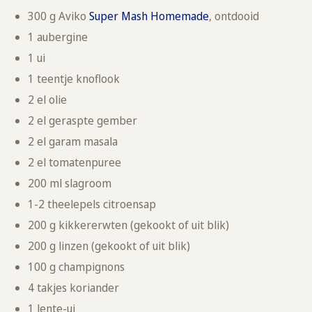
300 g Aviko
Super Mash Homemade
, ontdooid
1 aubergine
1 ui
1 teentje knoflook
2 el olie
2 el geraspte gember
2 el garam masala
2 el tomatenpuree
200 ml slagroom
1-2 theelepels citroensap
200 g kikkererwten (gekookt of uit blik)
200 g linzen (gekookt of uit blik)
100 g champignons
4 takjes koriander
1 lente-ui