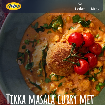
Zoeken
Menu
Tikka masala curry met