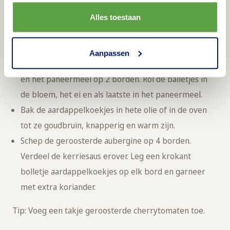
en houd de tikka masala warm op laag vuur.
Snijd de champignons, koriander en lente-ui fijn.
Alles toestaan
Meng door de aardappelpuree. Vorm met vochtige
handen4 balletjes van het pureemengsel.
Aanpassen
Klop in een diep bord de eieren los. Strooi de bloem
en het paneermeel op 2 borden. Rol de balletjes in
de bloem, het ei en als laatste in het paneermeel.
Bak de aardappelkoekjes in hete olie of in de oven
tot ze goudbruin, knapperig en warm zijn.
Schep de geroosterde aubergine op 4 borden.
Verdeel de kerriesaus erover. Leg een krokant
bolletje aardappelkoekjes op elk bord en garneer
met extra koriander.
Tip: Voeg een takje geroosterde cherrytomaten toe.