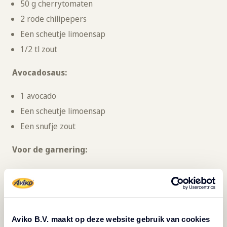
50 g cherrytomaten
2 rode chilipepers
Een scheutje limoensap
1/2 tl zout
Avocadosaus:
1 avocado
Een scheutje limoensap
Een snufje zout
Voor de garnering:
Verkruimelde witte kaas (of plantaardige versie voor
vegan)
1 rode chilipeper
Handvol koriander
Aviko B.V. maakt op deze website gebruik van cookies