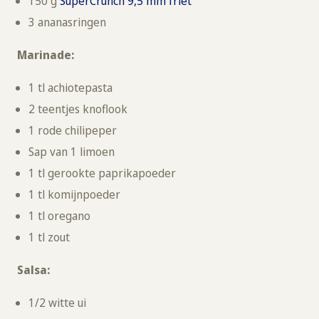
150 g
SuperCrunch 9,5 mm friet
3 ananasringen
Marinade:
1 tl achiotepasta
2 teentjes knoflook
1 rode chilipeper
Sap van 1 limoen
1 tl gerookte paprikapoeder
1 tl komijnpoeder
1 tl oregano
1 tl zout
Salsa:
1/2 witte ui