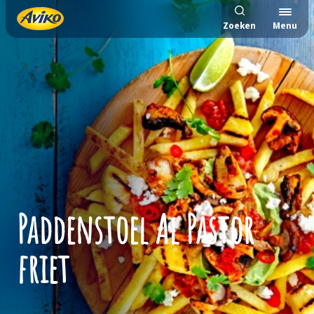
Zoeken
Menu
Paddenstoel Al Pastor
friet