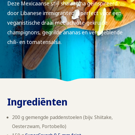
Deze Mexicaanse stijl shawarma geïnspireerd
door Libanese immigranten is perfect voor een
veganistische draai met achiote-gekruide
champignons, gegrilde ananas en vers geblende
chili- en tomatensalsa.
Ingrediënten
200 g gemengde paddenstoelen (bijv. Shiitake,
Oesterzwam, Portobello)