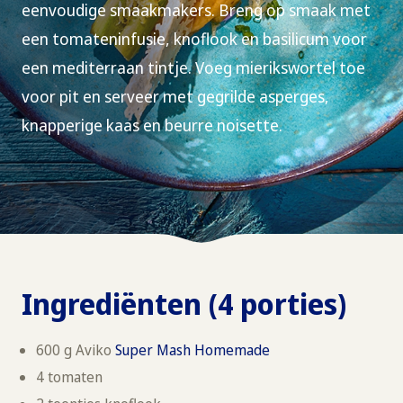
eenvoudige smaakmakers. Breng op smaak met
een tomateninfusie, knoflook en basilicum voor
een mediterraan tintje. Voeg mierikswortel toe
voor pit en serveer met gegrilde asperges,
knapperige kaas en beurre noisette.
Ingrediënten (4 porties)
600 g Aviko
Super Mash Homemade
4 tomaten