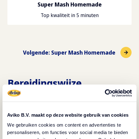
Super Mash Homemade
Top kwaliteit in 5 minuten
Volgende
:
Super Mash Homemade
Bereidingswijze
Bereidingstijd: 30 minuten
Snijd de tomaten in blokjes voor de tomateninfusie.
Aviko B.V. maakt op deze website gebruik van cookies
Snijd de knoflook fijn. Schrob de citroen schoon.
We gebruiken cookies om content en advertenties te
Verwijder het houtachtige uiteinde van de asperges.
personaliseren, om functies voor social media te bieden
Doe
de tomaat met de helft van de knoflook en 75 ml