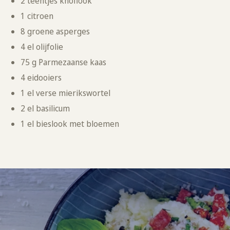
2 teentjes knoflook
1 citroen
8 groene asperges
4 el olijfolie
75 g Parmezaanse kaas
4 eidooiers
1 el verse mierikswortel
2 el basilicum
1 el bieslook met bloemen