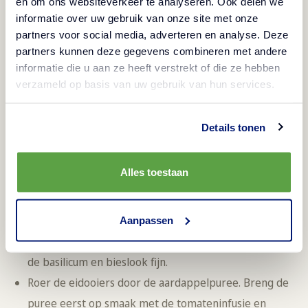
en om ons websiteverkeer te analyseren. Ook delen we
water in een steelpan. Verwarm de tomaat ongeveer
informatie over uw gebruik van onze site met onze
5 minuten tot er een dikke puree ontstaat. Zet het
partners voor social media, adverteren en analyse. Deze
partners kunnen deze gegevens combineren met andere
vuur laag en breng op smaak met 2 eetlepels
informatie die u aan ze heeft verstrekt of die ze hebben
olijfolie, zout en peper.
verzameld op basis van uw gebruik van hun services.
Bestrijk de asperges met 2 eetlepels olijfolie. Grill de
asperges op de BBQ of in de grillpan in 5 minuten
Details tonen
beetgaar. Bereid de aardappelpuree volgens de
aanwijzing op de verpakking.
Alles toestaan
Rasp
de kaas
.
Strooi een bergje van 4 eetlepels
Parmezaanse kaas op de BBQ of in een droge
koekenpan. Laat de kaas smelten en bakken tot een
Aanpassen
krokant koekje. Laat de krokante kaas afkoelen. Hak
de basilicum en bieslook fijn.
Roer de eidooiers door de aardappelpuree. Breng de
puree eerst op smaak met de tomateninfusie en