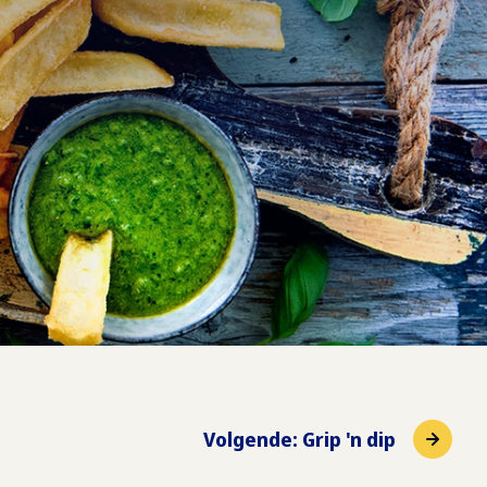
Volgende
:
Grip 'n dip