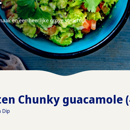
ak en een heerlijke grove structuur.
en Chunky guacamole (4
n Dip