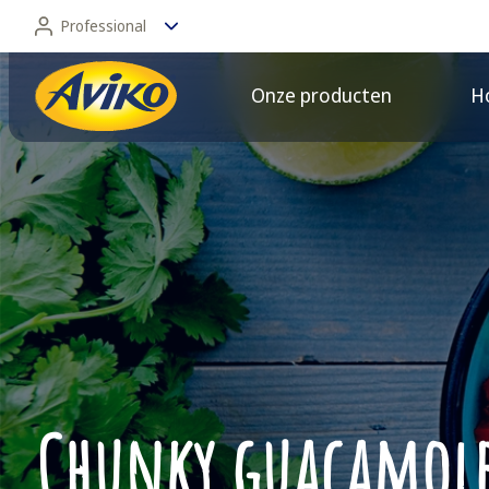
Professional
Onze producten
Ho
Professional
Consument
Chunky guacamol