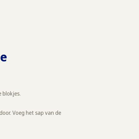
le
e blokjes.
rdoor. Voeg het sap van de