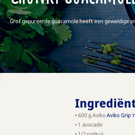
Grof gepureerde guacamole heeft een geweldige sma
Ingrediënt
• 600 g Aviko
Aviko Grip ’
• 1 avocado
• 1/2 rode ui