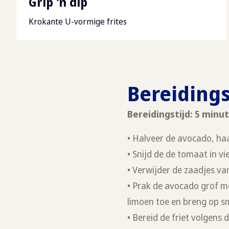
Grip 'n dip
Krokante U-vormige frites
Bereiding
Bereidingstijd: 5 minu
• Halveer de avocado, haal 
• Snijd de de tomaat in vi
• Verwijder de zaadjes van
• Prak de avocado grof me
limoen toe en breng op s
• Bereid de friet volgens 