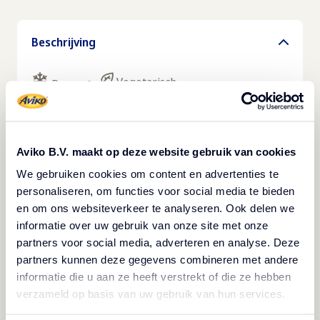
Beschrijving
Vegetarisch
Bevroren
Aviko Mini Gratins met fijne kruiden zijn perfect
geportioneerd (35 g) voor catering, buffetten of
Aviko B.V. maakt op deze website gebruik van cookies
à-la-carteservice. Voorgekookt, diepgevroren en
We gebruiken cookies om content en advertenties te
snel te regenereren met consistente resultaten.
personaliseren, om functies voor social media te bieden
De fijne kruiden mengen zich soepel met de
en om ons websiteverkeer te analyseren. Ook delen we
aardappelbasis, waardoor het een uitstekende
informatie over uw gebruik van onze site met onze
partners voor social media, adverteren en analyse. Deze
combinatie is met kip, vis of vegetarische
partners kunnen deze gegevens combineren met andere
gerechten. Het is perfect voor buffetten,
informatie die u aan ze heeft verstrekt of die ze hebben
banketten of lunchservice waarbij u moet
verzameld op basis van uw gebruik van hun services.
jongleren met volume en kwaliteit. Mini Gratins