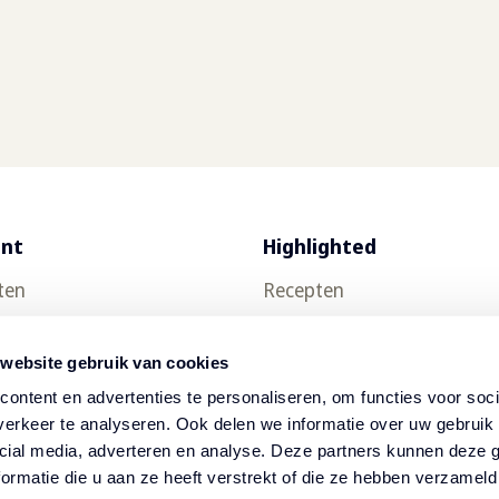
ent
Highlighted
ten
Recepten
uct testen
Food trends
 website gebruik van cookies
Thuisbezorging
ontent en advertenties te personaliseren, om functies voor soci
ch
Nieuwsbrief
erkeer te analyseren. Ook delen we informatie over uw gebruik 
cial media, adverteren en analyse. Deze partners kunnen deze
op
ormatie die u aan ze heeft verstrekt of die ze hebben verzameld