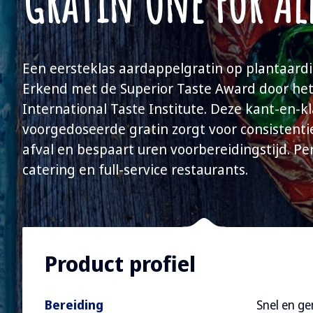
Gratin One For Al
Een eersteklas aardappelgratin op plantaardi
Erkend met de Superior Taste Award door he
International Taste Institute. Deze kant-en-kl
voorgedoseerde gratin zorgt voor consistenti
afval en bespaart uren voorbereidingstijd. Pe
catering en full-service restaurants.
Product profiel
Bereiding
Snel en ge