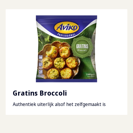
waarvan suikers
0.6
g
Lagen per pallet
8
Vetten
9.4
g
Dozen per pallet
72
waarvan verzadigd
5.9
g
Pallet afmetingen
120
Vezels
1.4
g
Zout
0.66
Gratins Broccoli
Authentiek uiterlijk alsof het zelfgemaakt is