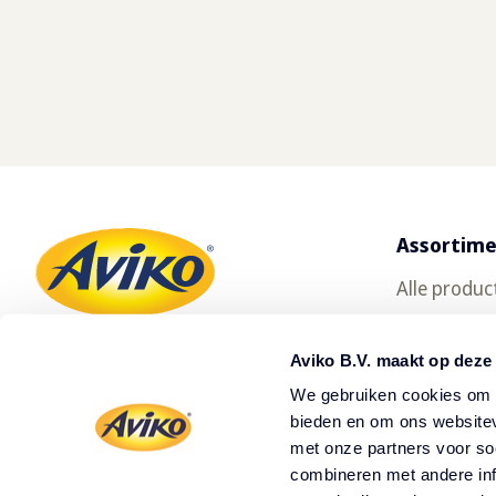
Assortim
Alle produc
Gratis prod
Aviko B.V. maakt op deze
Oerfriet
We gebruiken cookies om c
SuperCrun
bieden en om ons websitev
met onze partners voor so
Waar te ko
combineren met andere inf