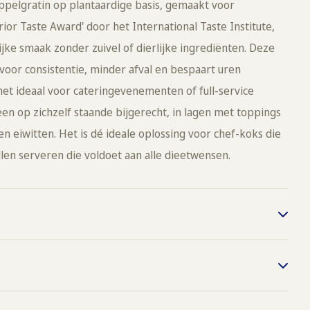
appelgratin op plantaardige basis, gemaakt voor
or Taste Award' door het International Taste Institute,
ijke smaak zonder zuivel of dierlijke ingrediënten. Deze
voor consistentie, minder afval en bespaart uren
het ideaal voor cateringevenementen of full-service
een op zichzelf staande bijgerecht, in lagen met toppings
 eiwitten. Het is dé ideale oplossing voor chef-koks die
llen serveren die voldoet aan alle dieetwensen.
, 50% stoom, 20 min.
, 20-25 min.