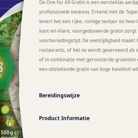
De One for All Gratin is een eersteklas aard
professionele keukens. Erkend met de 'Superi
levert het een rijke, romige textuur en heerl
kant-en-klare, voorgedoseerde gratin zorgt 
voorbereidingstijd. De veelzijdigheid maakt 
restaurants, of het nu wordt geserveerd als 
of in combinatie met geroosterde groenten en
een uitstekende gratin van hoge kwaliteit wi
Bereidingswijze
Combi steamer
180˚C
Product Informatie
Oven
220°C