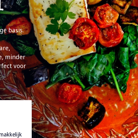
l
ge basis.
t
are,
e, minder
rfect voor
makkelijk