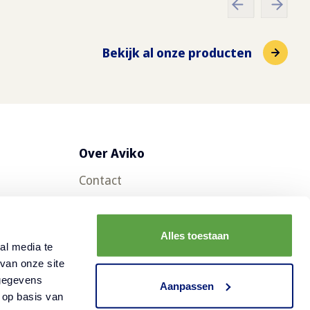
Bekijk al onze producten
Over Aviko
Contact
Veelgestelde vragen
Werken bij Aviko
Alles toestaan
al media te
Duurzaamheid
van onze site
 gegevens
Nieuws
Aanpassen
 op basis van