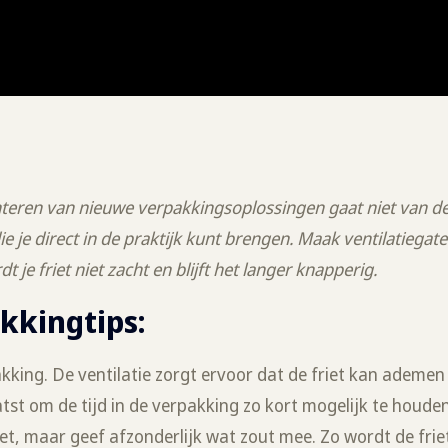
eren van nieuwe verpakkingsoplossingen gaat niet van de
ie je direct in de praktijk kunt brengen. Maak ventilatiegate
 je friet niet zacht en blijft het langer knapperig.
akkingtips:
king. De ventilatie zorgt ervoor dat de friet kan ademen 
laatst om de tijd in de verpakking zo kort mogelijk te houden
et, maar geef afzonderlijk wat zout mee. Zo wordt de friet 