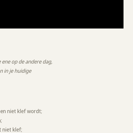
 ene op de andere dag,
n in je huidige
en niet klef wordt;
;
niet klef;