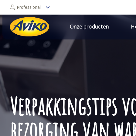
Professional
Onze producten
Ho
Professional
Consument
Verpakkingstips v
bezorging van war