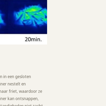
n in een gesloten
iner nestelt en
naar friet, waardoor ze
ainer kan ontsnappen,
tandigheden niet zacht