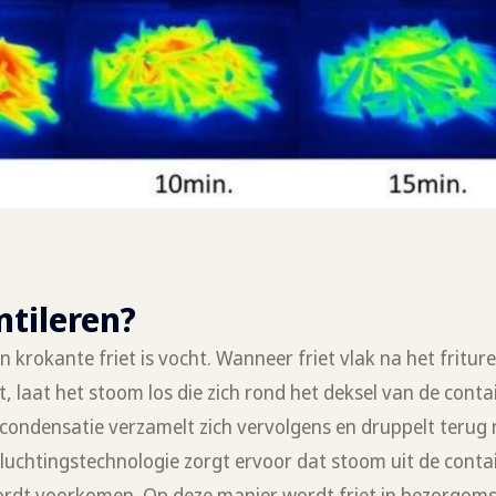
ntileren?
krokante friet is vocht. Wanneer friet vlak na het friture
, laat het stoom los die zich rond het deksel van de conta
condensatie verzamelt zich vervolgens en druppelt terug 
tluchtingstechnologie zorgt ervoor dat stoom uit de cont
rdt voorkomen. Op deze manier wordt friet in bezorgoms