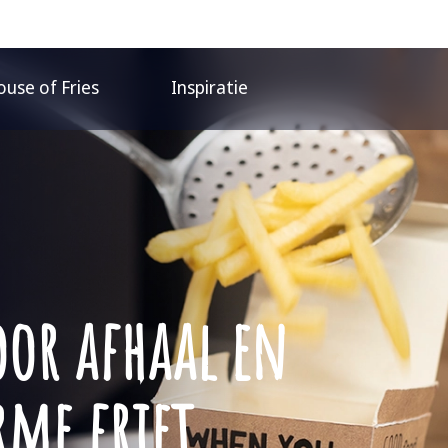
use of Fries
Inspiratie
oor afhaal en
me friet