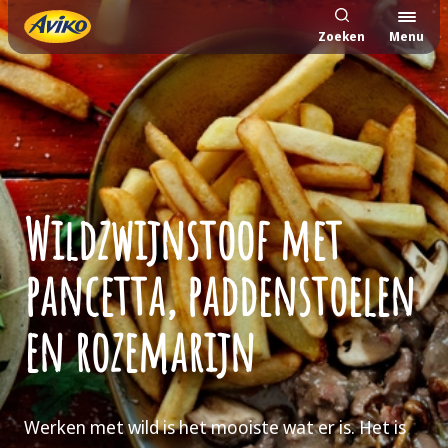
Zoeken
Menu
Wildzwijnstoof met
pancetta, paddenstoelen
en rozemarijn
Werken met wild is het mooiste wat er is. Het is