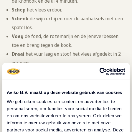
de knoflook en de ui 4 minuten.
Schep
het vlees erdoor.
Schenk
de wijn erbij en roer de aanbaksels met een
spatel los.
Voeg
de fond, de rozemarijn en de jeneverbessen
toe en breng tegen de kook.
Draai
het vuur laag en stoof het vlees afgedekt in 2
uur gaar.
Maak
intussen de paddenstoelen schoon en snijd ze
in stukjes.
Meng
de boter met de bloem tot een
Aviko B.V. maakt op deze website gebruik van cookies
samenhangend mengsel.
We gebruiken cookies om content en advertenties te
Verhit
2 eetlepels olijfolie in een ruime koekenpan.
personaliseren, om functies voor social media te bieden
Bak
de paddenstoelen op hoog vuur al omscheppend
en om ons websiteverkeer te analyseren. Ook delen we
informatie over uw gebruik van onze site met onze
in 4 minuten gaar.
partners voor social media, adverteren en analyse. Deze