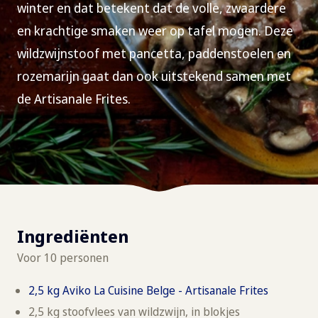
winter en dat betekent dat de volle, zwaardere
en krachtige smaken weer op tafel mogen. Deze
wildzwijnstoof met pancetta, paddenstoelen en
rozemarijn gaat dan ook uitstekend samen met
de Artisanale Frites.
Ingrediënten
Voor 10 personen
2,5 kg Aviko La Cuisine Belge - Artisanale Frites
2,5 kg stoofvlees van wildzwijn, in blokjes