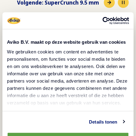
Volgende
:
SuperCrunch 9.5 mm
Bereidingswijze
Aviko B.V. maakt op deze website gebruik van cookies
Bereidingstijd: 5 minuten
We gebruiken cookies om content en advertenties te
Bereid de friet volgens de instructies op de
personaliseren, om functies voor social media te bieden
verpakking.
en om ons websiteverkeer te analyseren. Ook delen we
informatie over uw gebruik van onze site met onze
Schep de friet op een bord. Garneer met het
partners voor social media, adverteren en analyse. Deze
kalfsvlees en de tonijn tataki.
partners kunnen deze gegevens combineren met andere
Top af met kappertjes, cornichons en klodders
informatie die u aan ze heeft verstrekt of die ze hebben
gepofte paprikamayonaise.
verzameld op basis van uw gebruik van hun services.
Garneer met wat kervel.
Details tonen
Tip: Zongedroogde tomatenmayonaise is een goed
alternatief voor de gepofte paprikamayonaise.