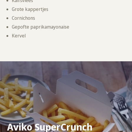
Kalfsvlees
Grote kappertjes
Cornichons
Gepofte paprikamayonaise
Kervel
Aviko SuperCrunch