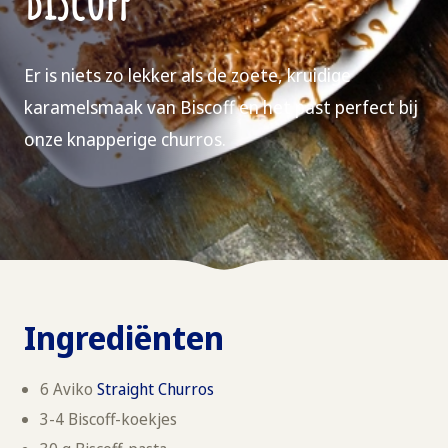
Er is niets zo lekker als de zoete, kruidige
karamelsmaak van Biscoff en het past perfect bij
onze knapperige churros.
Ingrediënten
6 Aviko
Straight Churros
3-4 Biscoff-koekjes