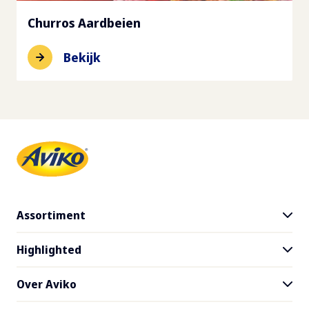
Churros Aardbeien
Bekijk
Assortiment
Highlighted
Alle producten
Gratis product testen
Over Aviko
Recepten