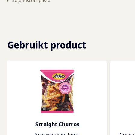
30 g Biscoff-pasta
Gebruikt product
Straight Churros
Spaanse zoete tapas
Groot 