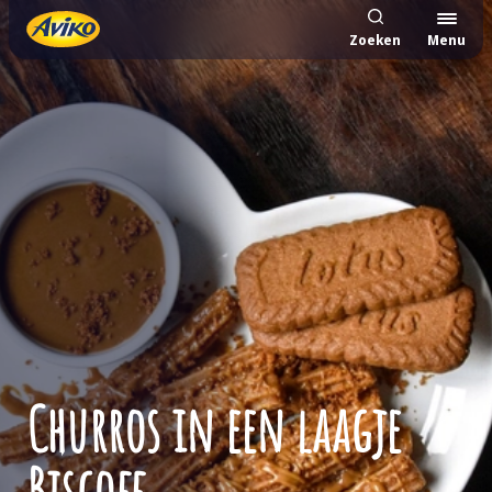
Zoeken
Menu
Churros in een laagje
Biscoff