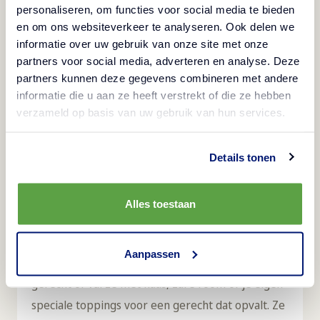
personaliseren, om functies voor social media te bieden
en om ons websiteverkeer te analyseren. Ook delen we
Beschrijving
informatie over uw gebruik van onze site met onze
partners voor social media, adverteren en analyse. Deze
partners kunnen deze gegevens combineren met andere
Halal
informatie die u aan ze heeft verstrekt of die ze hebben
Warm je menu op met onze Wavy Blends Paprika
verzameld op basis van uw gebruik van hun services.
Frites! Deze frietjes zijn op smaak gebracht met
paprika, waardoor ze een perfecte basis vormen
Details tonen
voor het creëren van kenmerkende loaded fries
gerechten. De unieke golvende vorm verbetert
Alles toestaan
niet alleen de smaak maar ook de textuur en
biedt een knapperige basis voor verschillende
Aanpassen
toppings. Serveer ze als een op zichzelf staand
gerecht of vul ze met kaas, zure room of je eigen
speciale toppings voor een gerecht dat opvalt. Ze