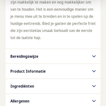
zijn makkelijk te maken en nog makkelijker om
van te houden. Het is een eenvoudige manier om
je menu mee uit te breiden en in te spelen op de
huidige eettrends. Bied je gasten de perfecte friet
die zijn eersteklas smaak behoudt van de eerste
tot de laatste hap.
Bereidingswijze
Combi steamer
Product Informatie
Convectie 200°C, 12-15 min.
Artikelnummmer
Ingrediënten
Friteuse
809566
Aardappelen, zonnebloemolie, gemodificeerd
Max. 175°C, portie ca. 500g, 3-3½ min.
Allergenen
aardappelzetmeel, rijstemeel, aroma, dextrine,