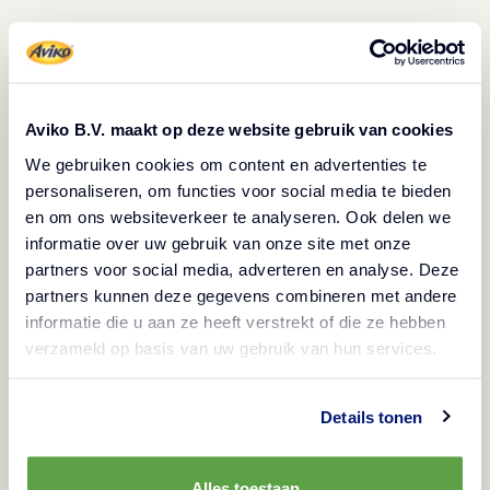
Beschrijving
Vegetarisch
Glutenvrij
Bevroren
Aviko B.V. maakt op deze website gebruik van cookies
We gebruiken cookies om content en advertenties te
Aardappeltoefjes gemaakt van de lekkerste
personaliseren, om functies voor social media te bieden
aardappelpuree. Deze pommes duchesse, ook wel
en om ons websiteverkeer te analyseren. Ook delen we
aardappelrozetjes of aardappelroosjes genoemd,
informatie over uw gebruik van onze site met onze
ziet er extra feestelijk uit op het bord. Een luxe
partners voor social media, adverteren en analyse. Deze
partners kunnen deze gegevens combineren met andere
alternatief voor aardappelkroketjes en perfect
informatie die u aan ze heeft verstrekt of die ze hebben
voor op je menu! Houd rekening met 5 à 6 stuks
verzameld op basis van uw gebruik van hun services.
per persoon.
Details tonen
Bereidingswijze
Alles toestaan