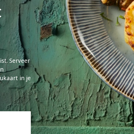
&
st. Serveer
en
kaart in je