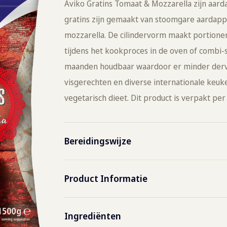
Aviko Gratins Tomaat & Mozzarella zijn aarda
gratins zijn gemaakt van stoomgare aardappel
mozzarella. De cilindervorm maakt portioner
tijdens het kookproces in de oven of combi-st
maanden houdbaar waardoor er minder dervin
visgerechten en diverse internationale keuk
vegetarisch dieet. Dit product is verpakt p
Bereidingswijze
Combi steamer
180˚C
Product Informatie
Oven
220°C
Artikelnummmer
8017
Ingrediënten