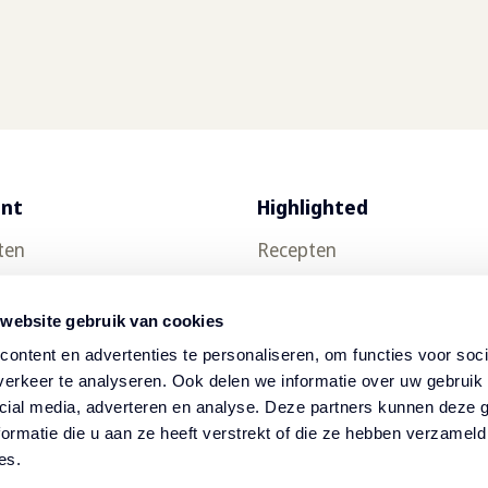
ent
Highlighted
ten
Recepten
uct testen
Food trends
 website gebruik van cookies
Thuisbezorging
ontent en advertenties te personaliseren, om functies voor soci
ch
Nieuwsbrief
erkeer te analyseren. Ook delen we informatie over uw gebruik 
cial media, adverteren en analyse. Deze partners kunnen deze
op
ormatie die u aan ze heeft verstrekt of die ze hebben verzameld
es.