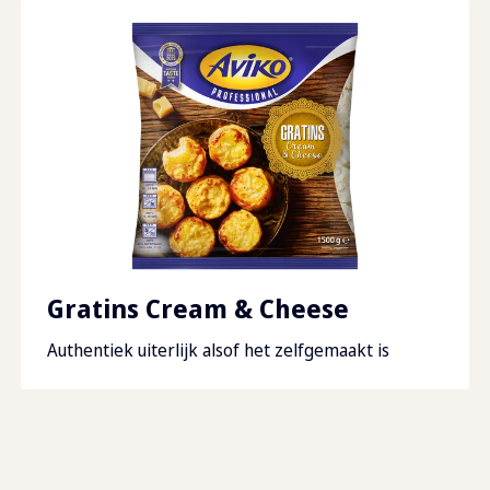
waarvan suikers
1.9
g
Lagen per pallet
8
Vetten
11
g
Dozen per pallet
72
waarvan verzadigd
8.4
g
Pallet afmetingen
1200
Vezels
1
g
Zout
0.76
Gratins Cream & Cheese
Authentiek uiterlijk alsof het zelfgemaakt is