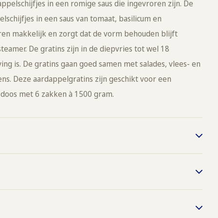
ppelschijfjes in een romige saus die ingevroren zijn. De
schijfjes in een saus van tomaat, basilicum en
en makkelijk en zorgt dat de vorm behouden blijft
eamer. De gratins zijn in de diepvries tot wel 18
g is. De gratins gaan goed samen met salades, vlees- en
ens. Deze aardappelgratins zijn geschikt voor een
er doos met 6 zakken à 1500 gram.
, 50% stoom, 20 min.
, 20-25 min.
56