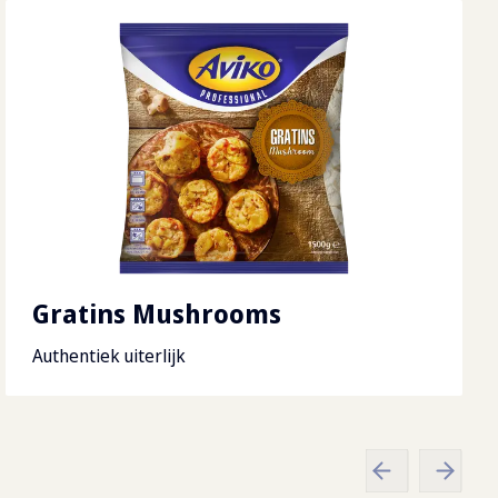
x
800
x
144
cm
g
Gratins Mushrooms
Authentiek uiterlijk