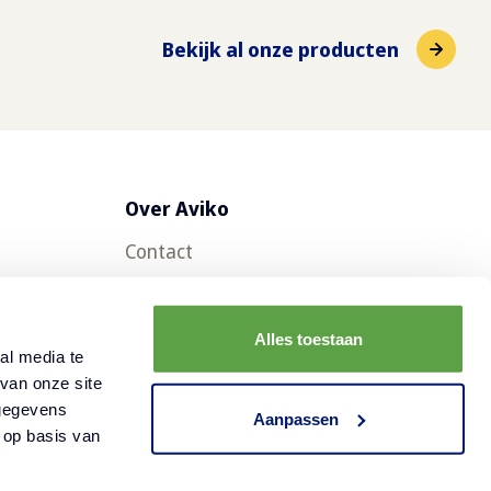
Bekijk al onze producten
Over Aviko
Contact
Veelgestelde vragen
Werken bij Aviko
Alles toestaan
al media te
Duurzaamheid
van onze site
 gegevens
Nieuws
Aanpassen
 op basis van