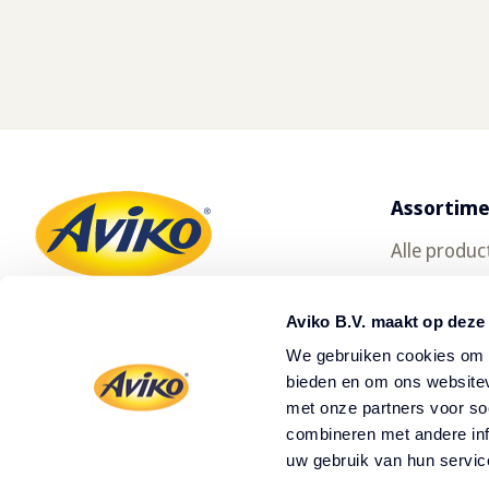
Assortim
Alle produc
Gratis prod
Aviko B.V. maakt op deze
Oerfriet
We gebruiken cookies om c
SuperCrun
bieden en om ons websitev
met onze partners voor so
Waar te ko
combineren met andere inf
uw gebruik van hun servic