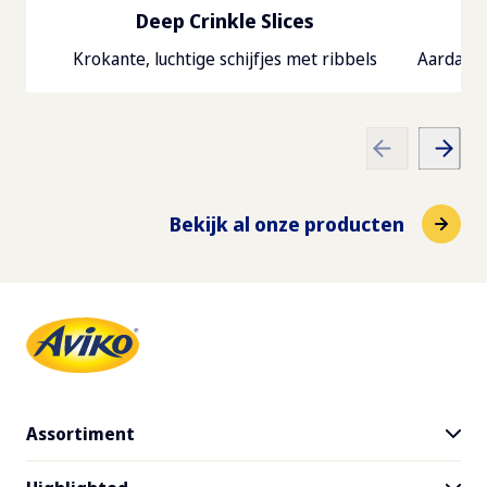
Deep Crinkle Slices
Dozen per pallet
Krokante, luchtige schijfjes met ribbels
Aardappe
Vetten
63
5
g
Pallet afmetingen
waarvan verzadigd
1200
x
800
x
144
cm
0.6
g
Bekijk al onze producten
Vezels
2.5
g
Zout
0.1
g
Assortiment