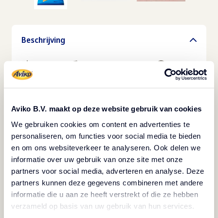
Beschrijving
Vegetarisch
Bevroren
Vegan
Halal
Heerlijke gebakken aardappelen met een
aantrekkelijke golvende snit: met deze
Aviko B.V. maakt op deze website gebruik van cookies
onmiskenbare snijvorm brengen ze afwisseling
We gebruiken cookies om content en advertenties te
op het menu. De aardappelschijfjes zijn al
personaliseren, om functies voor social media te bieden
en om ons websiteverkeer te analyseren. Ook delen we
voorgebakken en daarom bijzonder snel klaar.
informatie over uw gebruik van onze site met onze
Bereiding in de friteuse of in de pan. Door hun
partners voor social media, adverteren en analyse. Deze
stevige vorm passen deze aardappelschijfjes
partners kunnen deze gegevens combineren met andere
uitstekend bij grillgerechten, maar ook in
informatie die u aan ze heeft verstrekt of die ze hebben
verzameld op basis van uw gebruik van hun services.
kindermenu's of als alternatieve snack in plaats