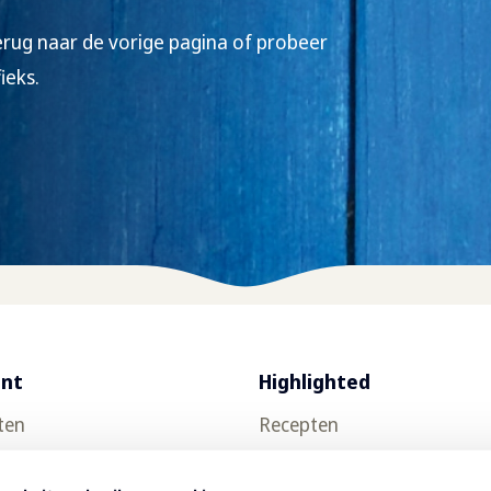
erug naar de vorige pagina of probeer
ieks.
ent
Highlighted
ten
Recepten
uct testen
Food trends