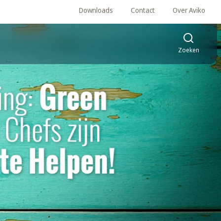
Downloads
Contact
Over Aviko
Zoeken
én E-book!