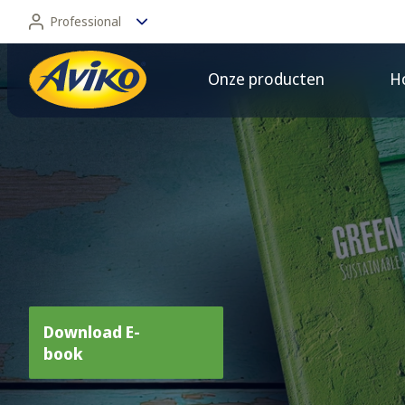
Professional
Onze producten
Ho
Professional
Consument
Slimme en duurza
Download E-
book