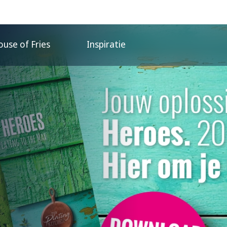
use of Fries
Inspiratie
me oplossingen in é