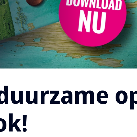
duurzame op
ok!