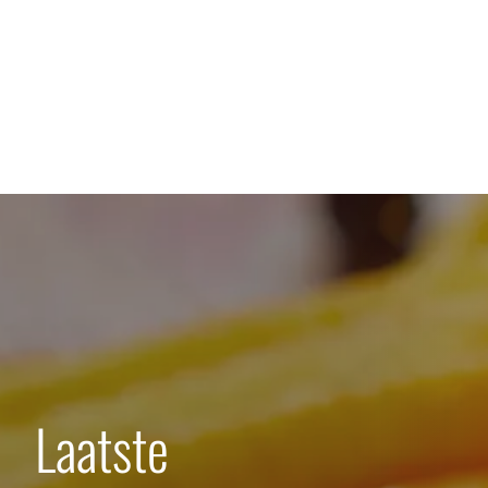
Jouw Loaded Droom
De
Laatste