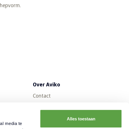
schepvorm.
Over Aviko
Contact
Veelgestelde vragen
Werken bij Aviko
Alles toestaan
al media te