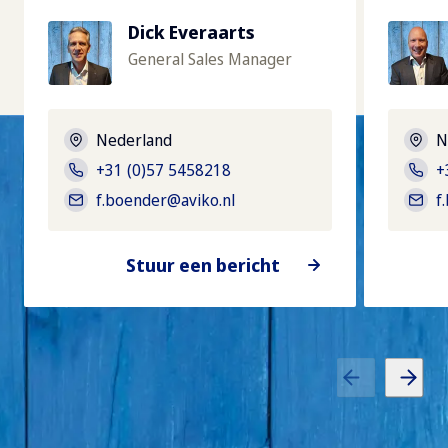
Dick Everaarts
General Sales Manager
Nederland
N
+31 (0)57 5458218
+
f.boender@aviko.nl
f
Stuur een bericht