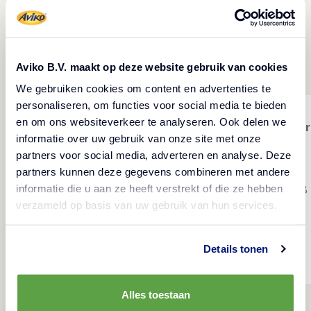
Contactgegevens Aviko
Nederland
Aviko B.V. maakt op deze website gebruik van cookies
We gebruiken cookies om content en advertenties te
personaliseren, om functies voor social media te bieden
Commercieel
en om ons websiteverkeer te analyseren. Ook delen we
Hoofdkantoor
Postadres
kantoor
informatie over uw gebruik van onze site met onze
Aviko B.V.
partners voor social media, adverteren en analyse. Deze
Aviko B.V.
Aviko B.V.
Doctor A.
partners kunnen deze gegevens combineren met andere
Postbus 8
Burg.
Ariensstraat 28
informatie die u aan ze heeft verstrekt of die ze hebben
7220 AA
Smitstraat 2
verzameld op basis van uw gebruik van hun services.
7221 CD
Steenderen
7221 BJ
Steenderen
Nederland
Steenderen
Details tonen
Nederland
Nederland
Alles toestaan