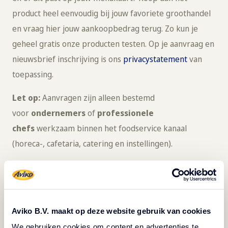
product heel eenvoudig bij jouw favoriete groothandel
en vraag hier jouw aankoopbedrag terug. Zo kun je
geheel gratis onze producten testen. Op je aanvraag en
nieuwsbrief inschrijving is ons
privacystatement
van
toepassing.
Let op:
Aanvragen zijn alleen bestemd
voor
ondernemers
of
professionele
chefs
werkzaam binnen het foodservice kanaal
(horeca-, cafetaria, catering en instellingen).
Ben je
consument
? Dan verwijzen wij je graag door
naar
www.aviko.nl
.
Aviko B.V. maakt op deze website gebruik van cookies
We gebruiken cookies om content en advertenties te