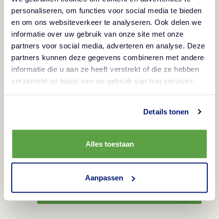
personaliseren, om functies voor social media te bieden
en om ons websiteverkeer te analyseren. Ook delen we
Hoe probeer ik het Aviko product GRATIS
informatie over uw gebruik van onze site met onze
uit?
partners voor social media, adverteren en analyse. Deze
partners kunnen deze gegevens combineren met andere
informatie die u aan ze heeft verstrekt of die ze hebben
Hiervoor hoef je enkel:
verzameld op basis van uw gebruik van hun services.
het product te kopen bij jouw favoriete
Details tonen
groothandel
je gegevens en kassabon in te dienen
het bedrag wordt automatisch gestort op
Alles toestaan
jouw rekening
Ontvang aankoopbedrag
Aanpassen
terug