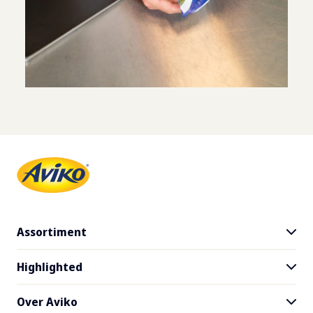
Assortiment
Highlighted
Alle producten
Gratis product testen
Over Aviko
Recepten