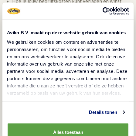
Hoe je jouw bedrijfskosten kunt verlagen en winst
kunt maken
Vul het formulier in
Laat ons je helpen om jouw restaurant succesvol te
Aviko B.V. maakt op deze website gebruik van cookies
maken! Vul het formulier in en meld je aan voor onze
We gebruiken cookies om content en advertenties te
nieuwsbrief. Je ontvangt vervolgens het whitepaper
personaliseren, om functies voor social media te bieden
en om ons websiteverkeer te analyseren. Ook delen we
direct in jouw mailbox.
informatie over uw gebruik van onze site met onze
partners voor social media, adverteren en analyse. Deze
partners kunnen deze gegevens combineren met andere
informatie die u aan ze heeft verstrekt of die ze hebben
verzameld op basis van uw gebruik van hun services.
Details tonen
Alles toestaan