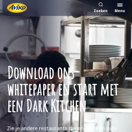
Zoeken
Menu
Download ons
whitepaper en start met
een Dark Kitchen
Zie je andere restaurants slagen met een dark