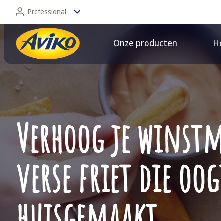
Professional
Onze producten
Ho
Professional
Consument
Verhoog je winst
verse friet die oog
huisgemaakt