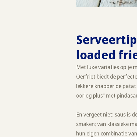
Serveerti
loaded fri
Met luxe variaties op je 
Oerfriet biedt de perfect
lekkere knapperige patat 
oorlog plus" met pindasau
En vergeet niet: saus is d
smaken; van klassieke may
hun eigen combinatie van