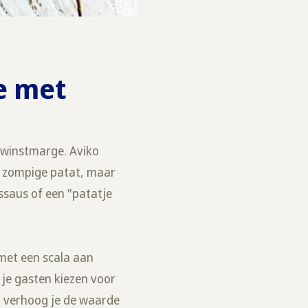
e met
e winstmarge. Aviko
en zompige patat, maar
ssaus of een "patatje
 met een scala aan
 je gasten kiezen voor
o verhoog je de waarde