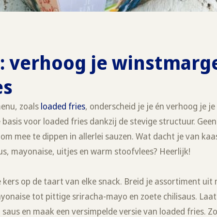
p: verhoog je winstmarg
es
menu, zoals
loaded fries
, onderscheid je je én verhoog je j
e basis voor loaded fries dankzij de stevige structuur. Ge
om mee te dippen in allerlei sauzen. Wat dacht je van kaa
s, mayonaise, uitjes en warm stoofvlees? Heerlijk!
e kers op de taart van elke snack. Breid je assortiment uit
onaise tot pittige sriracha-mayo en zoete chilisaus. Laat
 saus en maak een versimpelde versie van loaded fries. Z