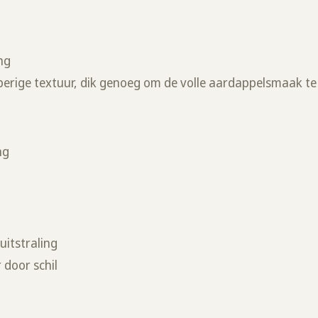
ing
erige textuur, dik genoeg om de volle aardappelsmaak 
ng
uitstraling
 door schil