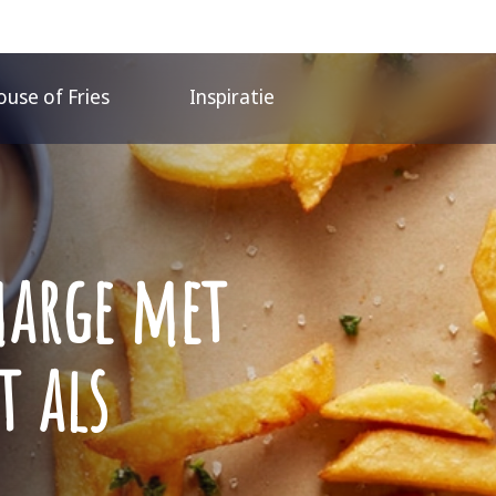
use of Fries
Inspiratie
marge met
t als