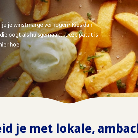
l je je winstmarge verhogen? Kies dan
 die oogt als huisgemaakt. Deze patat is
hier hoe.
d je met lokale, ambac