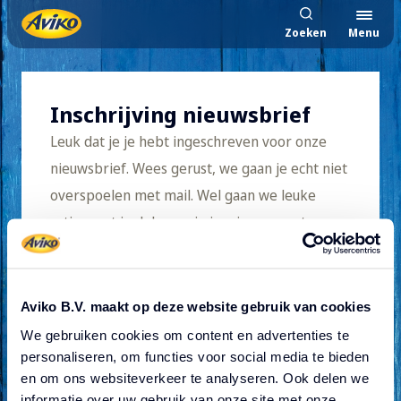
Zoeken
Menu
Inschrijving nieuwsbrief
Leuk dat je je hebt ingeschreven voor onze
nieuwsbrief. Wees gerust, we gaan je echt niet
overspoelen met mail. Wel gaan we leuke
acties met je delen en je inspireren met onze
producten.
Aviko B.V. maakt op deze website gebruik van cookies
We gebruiken cookies om content en advertenties te
Volg je ons al op Instagram?
personaliseren, om functies voor social media te bieden
en om ons websiteverkeer te analyseren. Ook delen we
informatie over uw gebruik van onze site met onze