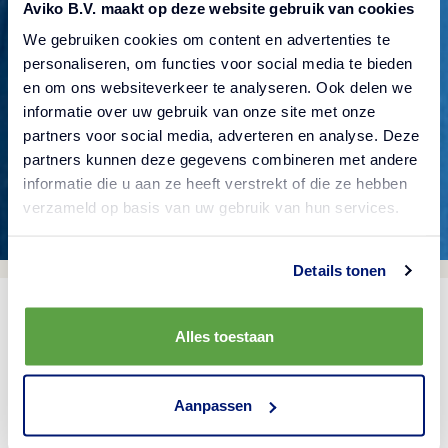
Aviko B.V. maakt op deze website gebruik van cookies
We gebruiken cookies om content en advertenties te
Controleer of je het adres goed hebt ingevuld, ga
personaliseren, om functies voor social media te bieden
terug naar de vorige pagina of probeer onze
en om ons websiteverkeer te analyseren. Ook delen we
zoekfunctie als je op zoek bent naar iets
informatie over uw gebruik van onze site met onze
partners voor social media, adverteren en analyse. Deze
specifieks.
partners kunnen deze gegevens combineren met andere
informatie die u aan ze heeft verstrekt of die ze hebben
verzameld op basis van uw gebruik van hun services.
Details tonen
Alles toestaan
Aanpassen
Assortiment